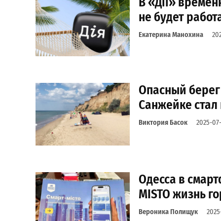
В «Дії» временн
не будет работ
Екатерина Манохина
20
Опасный берег 
Санжейке стал
Виктория Басок
2025-07
Одесса в смар
MISTO жизнь г
Вероника Полищук
2025