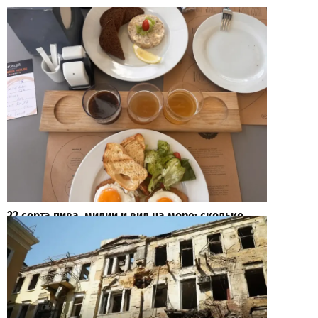
22 сорта пива, мидии и вид на море: сколько
стоит отдых в пабе на «Ланжероне»
2
2026-08-01
ВИБОР РЕДАКЦИИ