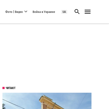
Открыть поиск
Фото | Видео
Война в Украине
UA
Open dropdown menu
ЧИТАЮТ