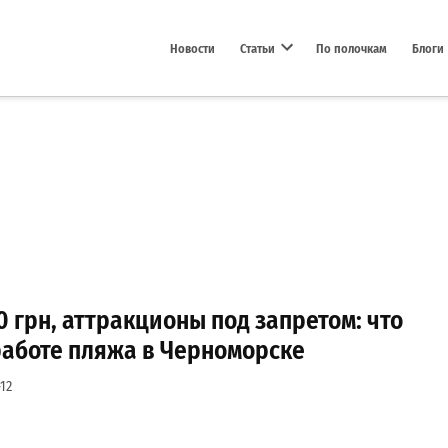
Новости
Статьи
По полочкам
Блоги
Open dropdown menu
0 грн, аттракционы под запретом: что
работе пляжа в Черноморске
12