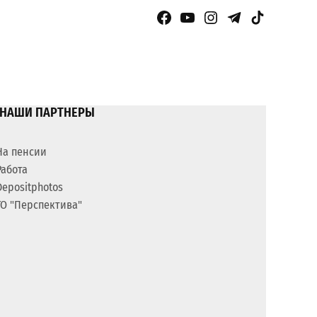
Facebook Page
YouTube
Instagram
Telegram
TikTok
НАШИ ПАРТНЕРЫ
На пенсии
Работа
Depositphotos
ГО "Перспектива"