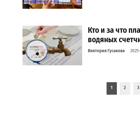
Кто и за что пл
водяных счетч
Виктория Гусакова
2025-
Пагинация записей
1
2
3