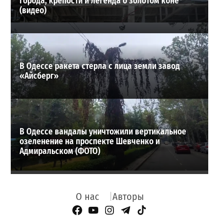
города, крепости и легенда о золотом коне
(видео)
В Одессе ракета стерла с лица земли завод
«Айсберг»
В Одессе вандалы уничтожили вертикальное
озеленение на проспекте Шевченко и
Адмиральском (ФОТО)
О нас
Авторы
Facebook Page
YouTube
Instagram
Telegram
TikTok