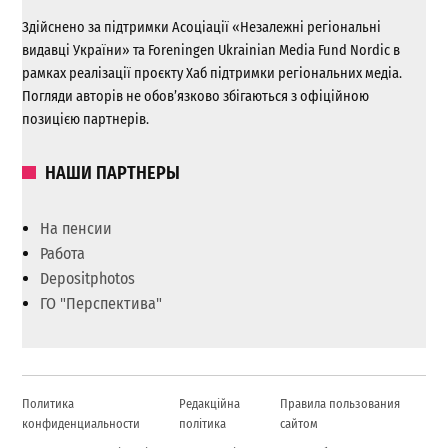
Здійснено за підтримки Асоціації «Незалежні регіональні
видавці України» та Foreningen Ukrainian Media Fund Nordic в
рамках реалізації проєкту Хаб підтримки регіональних медіа.
Погляди авторів не обов’язково збігаються з офіційною
позицією партнерів.
НАШИ ПАРТНЕРЫ
На пенсии
Работа
Depositphotos
ГО "Перспектива"
Политика
Редакційна
Правила пользования
конфиденциальности
політика
сайтом