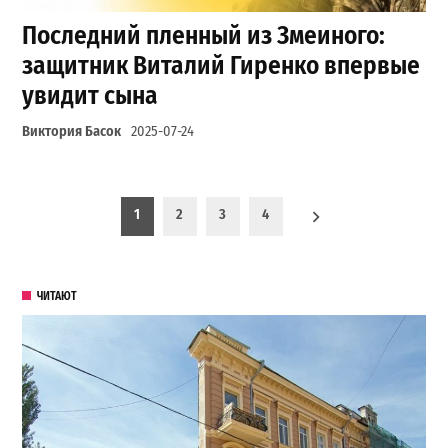
Последний пленный из Змеиного:
защитник Виталий Гиренко впервые
увидит сына
Виктория Басок
2025-07-24
Пагинация записей
1
2
3
4
ЧИТАЮТ