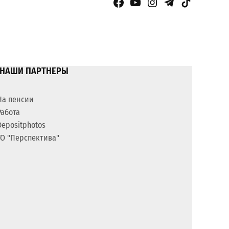
Facebook Page
YouTube
Instagram
Telegram
TikTok
НАШИ ПАРТНЕРЫ
На пенсии
Работа
Depositphotos
ГО "Перспектива"