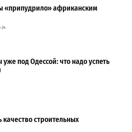
ы «припудрило» африканским
-24
 уже под Одессой: что надо успеть
)
ь качество строительных