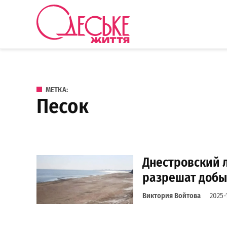
Перейти к содержанию
Одеське
життя
МЕТКА:
песок
Днестровский 
разрешат добыв
Виктория Войтова
2025-