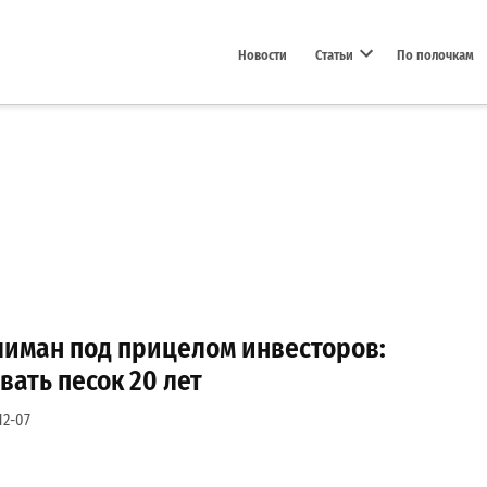
Новости
Статьи
По полочкам
Open dropdown menu
лиман под прицелом инвесторов:
ать песок 20 лет
12-07