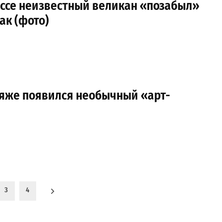
ессе неизвестный великан «позабыл»
ак (фото)
ляже появился необычный «арт-
3
4