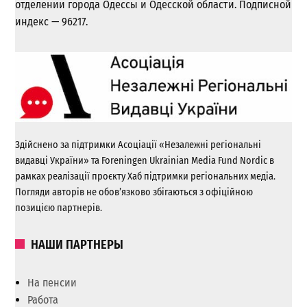
отделении города Одессы и Одесской области. Подписной
индекс — 96217.
Здійснено за підтримки Асоціації «Незалежні регіональні
видавці України» та Foreningen Ukrainian Media Fund Nordic в
рамках реалізації проєкту Хаб підтримки регіональних медіа.
Погляди авторів не обов’язково збігаються з офіційною
позицією партнерів.
НАШИ ПАРТНЕРЫ
На пенсии
Работа