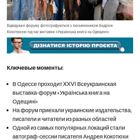
Відвідувачі форуму фотографуються з письменником Андрієм
Кокотюхою під час виставки «Українська книга на Одещині»
Ключевые моменты:
В Одессе проходит XXVI Всеукраинская
выставка-форум «Українська книга на
Одещині»
На форум приехали украинские издательства,
писатели и читатели из разных областей
Одной из самых популярных локаций стали
автограф-сессии писателя Андрея Кокотюхи