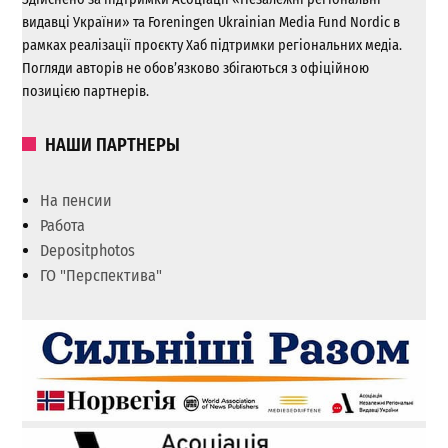
видавці України» та Foreningen Ukrainian Media Fund Nordic в
рамках реалізації проєкту Хаб підтримки регіональних медіа.
Погляди авторів не обов’язково збігаються з офіційною
позицією партнерів.
НАШИ ПАРТНЕРЫ
На пенсии
Работа
Depositphotos
ГО "Перспектива"