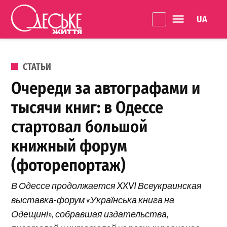
Перейти к содержанию
Language 
Одеське
життя
ОПУБЛИКОВАНО В
СТАТЬИ
Очереди за автографами и
тысячи книг: в Одессе
стартовал большой
книжный форум
(фоторепортаж)
В Одессе продолжается XXVI Всеукраинская
выставка-форум «Українська книга на
Одещині», собравшая издательства,