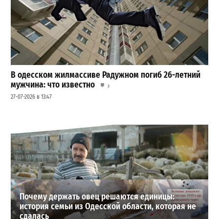
В одесском жилмассиве Радужном погиб 26-летний
мужчина: что известно
3
27-07-2026 в 13:47
Шезлонги, бунгало и VIP-зоны: сколько придется
заплатить за отдых в Аркадии
3
21-07-2026 в 19:23
ВИБОР РЕДАКЦИИ
Почему держать овец решаются единицы:
история семьи из Одесской области, которая не
сдалась