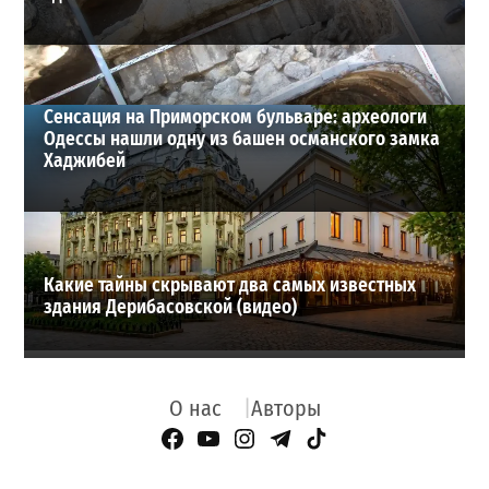
Сенсация на Приморском бульваре: археологи
Одессы нашли одну из башен османского замка
Хаджибей
Какие тайны скрывают два самых известных
здания Дерибасовской (видео)
О нас
Авторы
Facebook Page
YouTube
Instagram
Telegram
TikTok