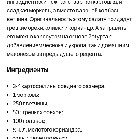
ингредиентах и нежная отварная картошка, и
сладкая морковь, а вместо вареной колбасы –
ветчина. Оригинальность этому салату придадут
грецкие орехи, оливки и кориандр. А заправить
его можно как соусом на основе йогурта с
добавлением чеснока и укропа, так и домашним
майонезом из предыдущего рецепта.
Ингредиенты
3-4 картофелины среднего размера;
1 морковь;
250 г ветчины;
50 г грецких орехов;
100 г оливок;
½ ч. л. молотого кориандра;
соль и перец по вкусу.