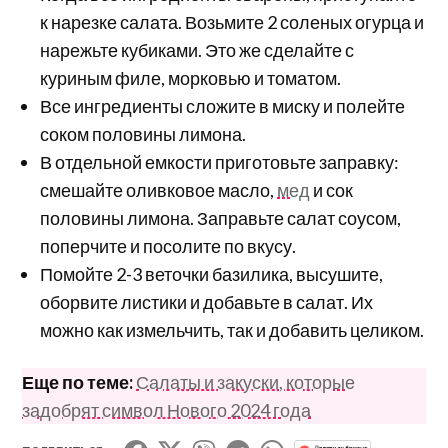
к нарезке салата. Возьмите 2 соленых огурца и
нарежьте кубиками. Это же сделайте с
куриным филе, морковью и томатом.
Все ингредиенты сложите в миску и полейте
соком половины лимона.
В отдельной емкости приготовьте заправку:
смешайте оливковое масло,
мед
и сок
половины лимона. Заправьте салат соусом,
поперчите и посолите по вкусу.
Помойте 2-3 веточки базилика, высушите,
оборвите листики и добавьте в салат. Их
можно как измельчить, так и добавить целиком.
Еще по теме:
Салаты и закуски, которые
задобрят символ Нового 2024 года