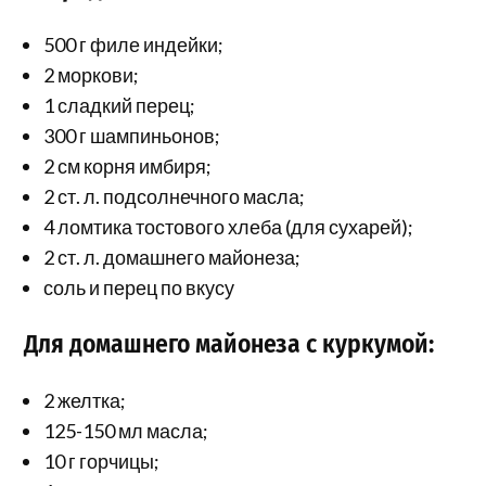
500 г филе индейки;
2 моркови;
1 сладкий перец;
300 г шампиньонов;
2 см корня имбиря;
2 ст. л. подсолнечного масла;
4 ломтика тостового хлеба (для сухарей);
2 ст. л. домашнего майонеза;
соль и перец по вкусу
Для домашнего майонеза с куркумой:
2 желтка;
125-150 мл масла;
10 г горчицы;