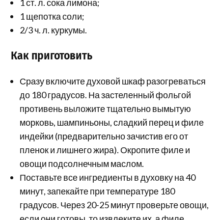
1 ст. л. сока лимона;
1 щепотка соли;
2/3 ч. л. куркумы.
Как приготовить
Сразу включите духовой шкаф разогреваться
до 180 градусов. На застеленный фольгой
противень выложите тщательно вымытую
морковь, шампиньоны, сладкий перец и филе
индейки (предварительно зачистив его от
пленок и лишнего жира). Окропите филе и
овощи подсолнечным маслом.
Поставьте все ингредиенты в духовку на 40
минут, запекайте при температуре 180
градусов. Через 20-25 минут проверьте овощи,
если они готовы, то извлеките их, а филе