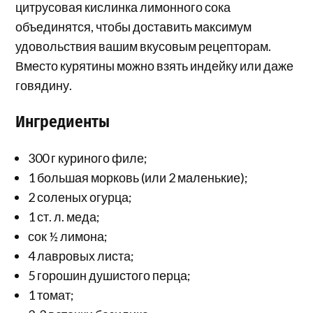
цитрусовая кислинка лимонного сока
объединятся, чтобы доставить максимум
удовольствия вашим вкусовым рецепторам.
Вместо курятины можно взять индейку или даже
говядину.
Ингредиенты
300 г куриного филе;
1 большая морковь (или 2 маленькие);
2 соленых огурца;
1 ст. л. меда;
сок ½ лимона;
4 лавровых листа;
5 горошин душистого перца;
1 томат;