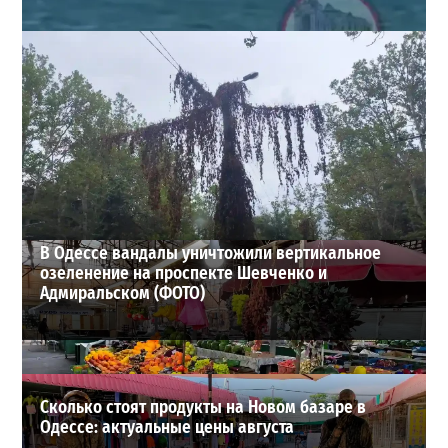
Под Одессой уносит в море ребенка на матрасе и
мужчину: идет спасательная операция
2
28-07-2026 в 17:51
ВИБОР РЕДАКЦИИ
В Одессе вандалы уничтожили вертикальное
озеленение на проспекте Шевченко и
Адмиральском (ФОТО)
Сколько стоят продукты на Новом базаре в
Одессе: актуальные цены августа