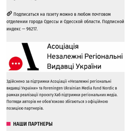
Подписаться на газету можно в любом почтовом
отделении города Одессы и Одесской области. Подписной
индекс — 96217.
Здійснено за підтримки Асоціації «Незалежні регіональні
видавці України» та Foreningen Ukrainian Media Fund Nordic в
рамках реалізації проєкту Хаб підтримки регіональних медіа.
Погляди авторів не обов’язково збігаються з офіційною
позицією партнерів.
НАШИ ПАРТНЕРЫ