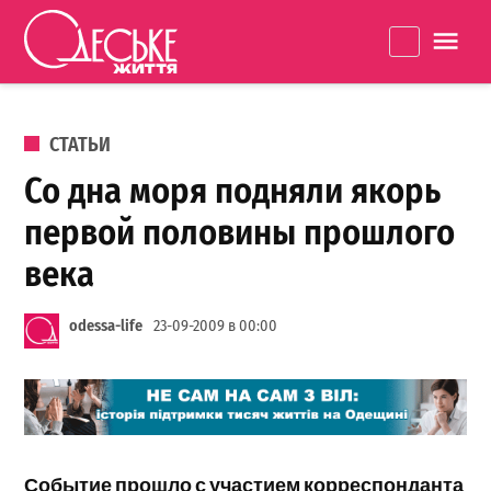
Перейти к содержанию
Одеське
La
життя
ОПУБЛИКОВАНО В
СТАТЬИ
Со дна моря подняли якорь
первой половины прошлого
века
odessa-life
23-09-2009 в 00:00
Событие прошло с участием корреспонданта