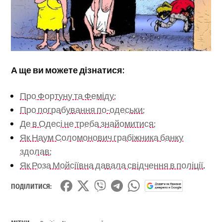
А ще ви можете дізнатися:
Про Фортуну та Феміду;
Про пограбування по-одеськи;
Де в Одесі не треба знайомитися;
Як Наум Соломонович грабіжника банку
здолав;
Як Роза Мойсіївна давала свідчення в поліції
.
ПОДІЛИТИСЯ: