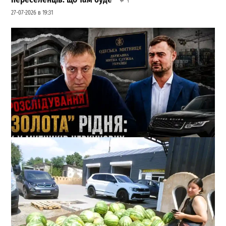
1
27-07-2026 в 19:31
Кеш і Range Rover від пенсіонерки: які подарунки
отримала родина 1-го зама Одеської митниці
1
21-07-2026 в 11:08