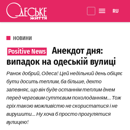
Перейти до вмісту
Language 
Одеське
Життя
ОПУБЛІКОВАНО В
НОВИНИ
Анекдот дня:
випадок на одеській вулиці
Ранок добрий, Одеса! Цей недільний день обіцяє
бути досить теплим, ба більше, дехто
запевняє, що він буде останнім теплим днем
перед черговим суттєвим похолоданням… Тож
гріх такою можливістю не скористатися і не
вирушити… Ну хоча б просто прогулятися
вулицею!