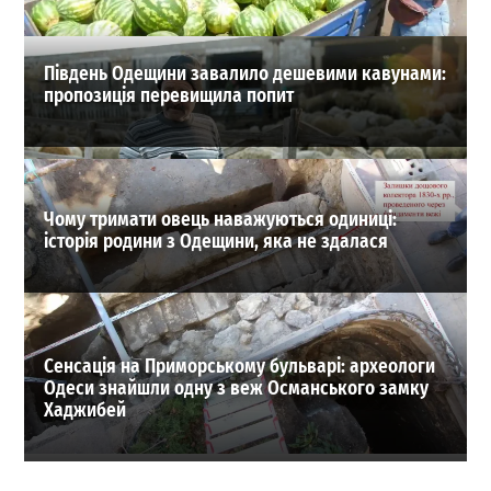
ВИБІР РЕДАКЦІЇ
Південь Одещини завалило дешевими кавунами:
пропозиція перевищила попит
Чому тримати овець наважуються одиниці:
історія родини з Одещини, яка не здалася
Сенсація на Приморському бульварі: археологи
Одеси знайшли одну з веж Османського замку
Хаджибей