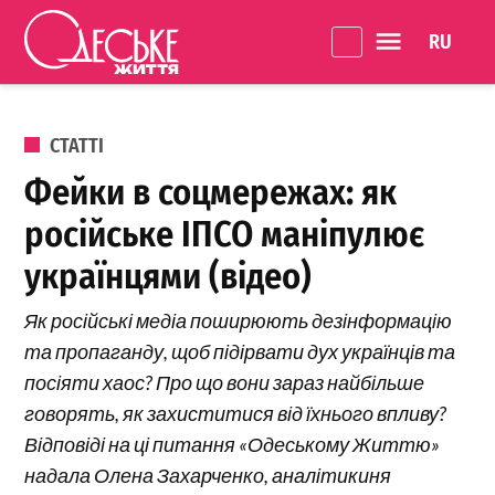
Перейти до вмісту
Language 
Одеське
Життя
ОПУБЛІКОВАНО В
СТАТТІ
Фейки в соцмережах: як
російське ІПСО маніпулює
українцями (відео)
Як російські медіа поширюють дезінформацію
та пропаганду, щоб підірвати дух українців та
посіяти хаос? Про що вони зараз найбільше
говорять, як захиститися від їхнього впливу?
Відповіді на ці питання «Одеському Життю»
надала Олена Захарченко, аналітикиня