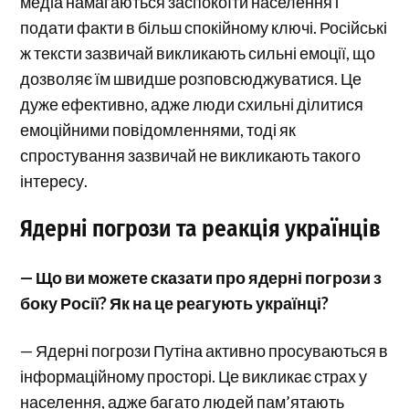
медіа намагаються заспокоїти населення і
подати факти в більш спокійному ключі. Російські
ж тексти зазвичай викликають сильні емоції, що
дозволяє їм швидше розповсюджуватися. Це
дуже ефективно, адже люди схильні ділитися
емоційними повідомленнями, тоді як
спростування зазвичай не викликають такого
інтересу.
Ядерні погрози та реакція українців
— Що ви можете сказати про ядерні погрози з
боку Росії? Як на це реагують українці?
— Ядерні погрози Путіна активно просуваються в
інформаційному просторі. Це викликає страх у
населення, адже багато людей пам’ятають