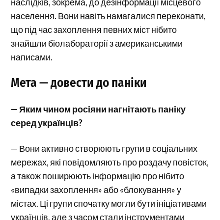
наслідків, зокрема, до дезінформації місцевого
населення. Вони навіть намагалися переконати,
що під час захоплення певних міст нібито
знайшли біолабораторії з американськими
написами.
Мета — довести до паніки
— Яким чином росіяни нагнітають паніку
серед українців?
— Вони активно створюють групи в соціальних
мережах, які повідомляють про роздачу повісток,
а також поширюють інформацію про нібито
«випадки захоплення» або «блокування» у
містах. Ці групи спочатку могли бути ініціативами
українців, але з часом стали інструментами