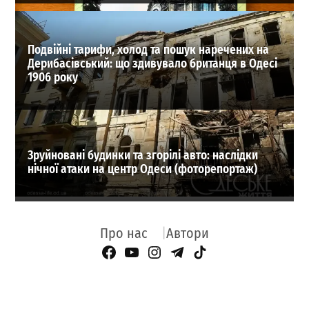
Подвійні тарифи, холод та пошук наречених на
Дерибасівський: що здивувало британця в Одесі
1906 року
Зруйновані будинки та згорілі авто: наслідки
нічної атаки на центр Одеси (фоторепортаж)
Про нас
Автори
Facebook Page
YouTube
Instagram
Telegram
TikTok