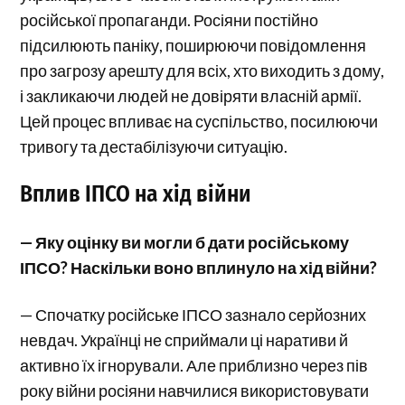
російської пропаганди. Росіяни постійно
підсилюють паніку, поширюючи повідомлення
про загрозу арешту для всіх, хто виходить з дому,
і закликаючи людей не довіряти власній армії.
Цей процес впливає на суспільство, посилюючи
тривогу та дестабілізуючи ситуацію.
Вплив ІПСО на хід війни
— Яку оцінку ви могли б дати російському
ІПСО? Наскільки воно вплинуло на хід війни?
— Спочатку російське ІПСО зазнало серйозних
невдач. Українці не сприймали ці наративи й
активно їх ігнорували. Але приблизно через пів
року війни росіяни навчилися використовувати