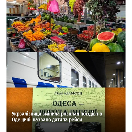
Скільки коштують продукти на Новому базарі в Одесі:
актуальні ціни серпня
0
05-08-2026 в 16:42
ВИБІР РЕДАКЦІЇ
Укрзалізниця змінила розклад поїздів на
Одещині: названо дати та рейси