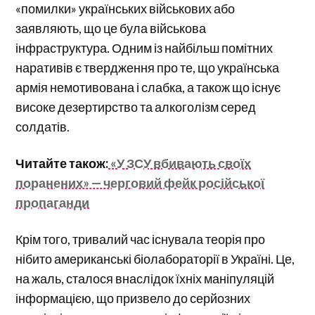
«помилки» українських військових або
заявляють, що це була військова
інфраструктура. Одним із найбільш помітних
наративів є твердження про те, що українська
армія немотивована і слабка, а також що існує
високе дезертирство та алкоголізм серед
солдатів.
Читайте також:
«У ЗСУ вбивають своїх
поранених» — черговий фейк російської
пропаганди
Крім того, тривалий час існувала теорія про
нібито американські біолабораторії в Україні. Це,
на жаль, сталося внаслідок їхніх маніпуляцій
інформацією, що призвело до серйозних