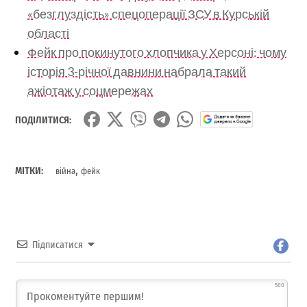
«безглуздість» спецоперації ЗСУ в Курській
області
Фейк про покинутого хлопчика у Херсоні: чому
історія 3-річної давнини набрала такий
ажіотаж у соцмережах
ПОДІЛИТИСЯ:
,
МІТКИ:
війна
фейк
Підписатися
500