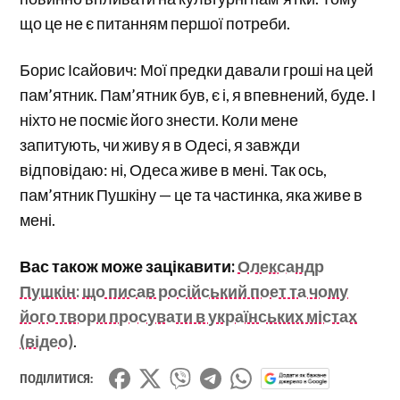
що це не є питанням першої потреби.
Борис Ісайович: Мої предки давали гроші на цей
пам’ятник. Пам’ятник був, є і, я впевнений, буде. І
ніхто не посміє його знести. Коли мене
запитують, чи живу я в Одесі, я завжди
відповідаю: ні, Одеса живе в мені. Так ось,
пам’ятник Пушкіну — це та частинка, яка живе в
мені.
Вас також може зацікавити:
Олександр
Пушкін: що писав російський поет та чому
його твори просувати в українських містах
(відео)
.
ПОДІЛИТИСЯ: