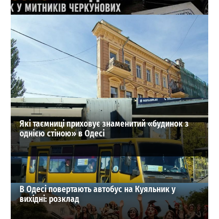
Кеш і Range Rover від пенсіонерки: які подарунки
отримала родина 1-го зама Одеської митниці
1
21-07-2026 в 11:08
ВИБІР РЕДАКЦІЇ
Які таємниці приховує знаменитий «будинок з
однією стіною» в Одесі
В Одесі повертають автобус на Куяльник у
вихідні: розклад