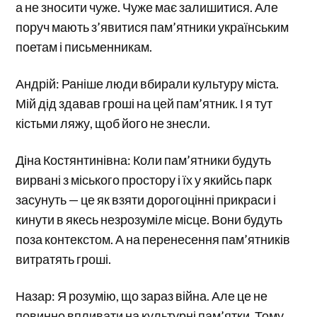
а не зносити чуже. Чуже має залишитися. Але
поруч мають з’явитися пам’ятники українським
поетам і письменникам.
Андрій: Раніше люди вбирали культуру міста.
Мій дід здавав гроші на цей пам’ятник. І я тут
кістьми ляжу, щоб його не знесли.
Діна Костянтинівна: Коли пам’ятники будуть
вирвані з міського простору і їх у якийсь парк
засунуть — це як взяти дорогоцінні прикраси і
кинути в якесь незрозуміле місце. Вони будуть
поза контекстом. А на перенесення пам’ятників
витратять гроші.
Назар: Я розумію, що зараз війна. Але це не
повинно впливати на культурні пам’ятки. Тому