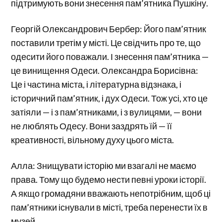
підтримують вони знесення пам’ятника Пушкіну.
Георгій Олександрович Бербер: Його пам’ятник
поставили третім у місті. Це свідчить про те, що
одесити його поважали. І знесення пам’ятника —
це винищення Одеси. Олександра Борисівна:
Це і частина міста, і літературна відзнака, і
історичний пам’ятник, і дух Одеси. Тож усі, хто це
затіяли — і з пам’ятниками, і з вулицями, — вони
не люблять Одесу. Вони заздрять їй — її
креативності, вільному духу цього міста.
Алла: Знищувати історію ми взагалі не маємо
права. Тому що будемо нести певні уроки історії.
А якщо громадяни вважають непотрібним, щоб ці
пам’ятники існували в місті, треба перенести їх в
музей.