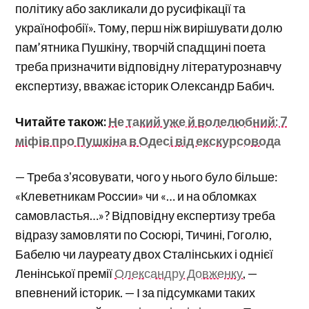
політику або закликали до русифікації та
українофобії». Тому, перш ніж вирішувати долю
пам’ятника Пушкіну, творчій спадщині поета
треба призначити відповідну літературознавчу
експертизу, вважає історик Олександр Бабич.
Читайте також:
Не такий уже й волелюбний: 7
міфів про Пушкіна в Одесі від екскурсовода
— Треба зʼясовувати, чого у нього було більше:
«Клеветникам России» чи «… и на обломках
самовластья…»? Відповідну експертизу треба
відразу замовляти по Сосюрі, Тичині, Гоголю,
Бабелю чи лауреату двох Сталінських і однієї
Ленінської премії
Олександру Довженку
, —
впевнений історик. — І за підсумками таких