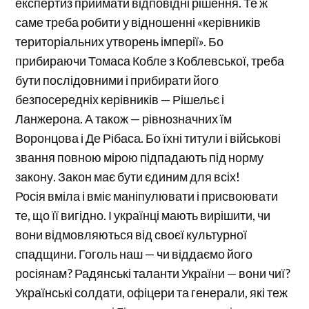
експертиз приймати відповідні рішення. Те ж
саме треба робити у відношенні «керівників
територіальних утворень імперії». Бо
прибираючи Томаса Кобле з Коблевської, треба
бути послідовними і прибирати його
безпосередніх керівників — Рішельє і
Ланжерона. А також — рівнозначних їм
Воронцова і Де Рібаса. Бо їхні титули і військові
звання повною мірою підпадають під норму
закону. Закон має бути єдиним для всіх!
Росія вміла і вміє маніпулювати і присвоювати
те, що її вигідно. І українці мають вирішити, чи
вони відмовляються від своєї культурної
спадщини. Гоголь наш — чи віддаємо його
росіянам? Радянські таланти України — вони чиї?
Українські солдати, офіцери та генерали, які теж