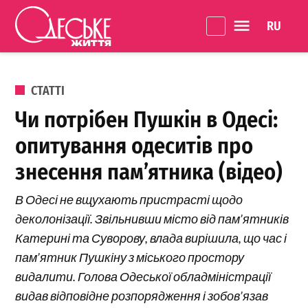
Перейти до вмісту
Language 
Одеське
Життя
ОПУБЛІКОВАНО В
СТАТТІ
Чи потрібен Пушкін в Одесі:
опитування одеситів про
знесення пам’ятника (відео)
В Одесі не вщухають пристрасті щодо
деколонізації. Звільнивши місто від пам’ятників
Катерині та Суворову, влада вирішила, що час і
пам’ятник Пушкіну з міського простору
видалити. Голова Одеської обладміністрації
видав відповідне розпорядження і зобов’язав