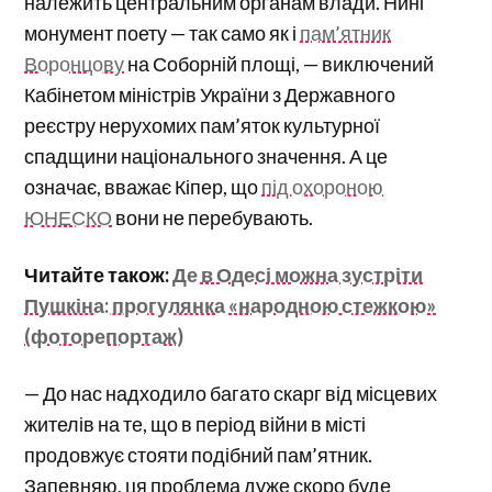
належить центральним органам влади. Нині
монумент поету — так само як і
пам’ятник
Воронцову
на Соборній площі, — виключений
Кабінетом міністрів України з Державного
реєстру нерухомих пам’яток культурної
спадщини національного значення. А це
означає, вважає Кіпер, що
під охороною
ЮНЕСКО
вони не перебувають.
Читайте також:
Де в Одесі можна зустріти
Пушкіна: прогулянка «народною стежкою»
(фоторепортаж)
— До нас надходило багато скарг від місцевих
жителів на те, що в період війни в місті
продовжує стояти подібний пам’ятник.
Запевняю, ця проблема дуже скоро буде