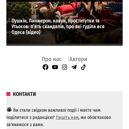
Пушкін, Ланжерон, кавун, проститутки та
Утьосов: п’ять скандалів, про які гуділа вся
Одеса (відео)
Про нас
Автори
Facebook Page
YouTube
Instagram
Telegram
TikTok
КОНТАКТИ
Ви стали свідком важливої ​​події і маєте чим
поділитися з редакцією?
Пишіть нам
, ми обов'язково
зв'яжемося з вами.