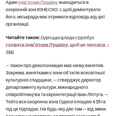
Адже
пам’ятник Пушкіну
знаходиться в
охоронній зоні ЮНЕСКО. І, щоб демонтувати
його, міськрада має отримати відповідь від цієї
організації.
Читайте також:
Одеська влада спробує
сховати пам’ятник Пушкіну, щоб не зносити, –
ЗМІ
— Закон про деколонізацію має низку винятків.
Зокрема, винятками є зони об’єктів всесвітньої
культурної спадщини, — стверджує директор
департаменту культури, міжнародного
співробітництва та євроінтеграції Іван Ліптуга. —
Тобто вся охоронна зона Одеси площею 618 га
під це підпадає. На будь-яку дію там — від зміни