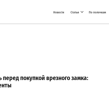
Новости
Статьи
По полочкам
Open dropdown menu
ь перед покупкой врезного замка:
енты