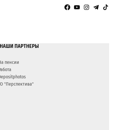
Facebook Page
YouTube
Instagram
Telegram
TikTok
НАШИ ПАРТНЕРЫ
На пенсии
Работа
Depositphotos
ГО "Перспектива"