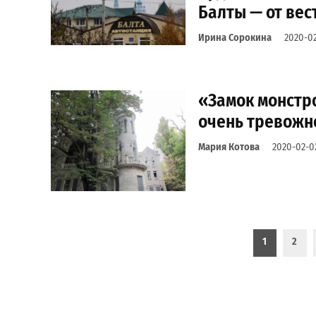
Балты — от вес
Ирина Сорокина
2020-02
«Замок монстро
очень тревожн
Мария Котова
2020-02-0
Пагинация записей
1
2