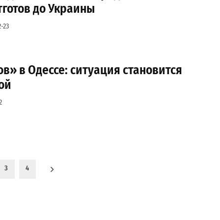
тготов до Украины
-23
в» в Одессе: ситуация становится
ой
2
3
4