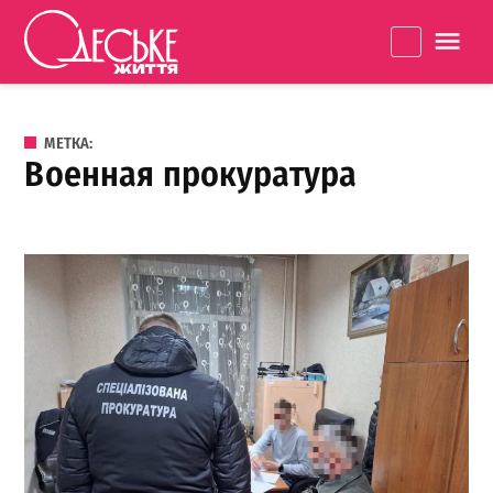
Перейти к содержанию
Одеське
La
життя
МЕТКА:
военная прокуратура