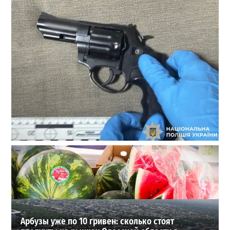
В Одессе стреляли по сотрудникам ТЦК: есть
раненые (ОБНОВЛЕНО)
2
2026-08-02
ВИБОР РЕДАКЦИИ
Арбузы уже по 10 гривен: сколько стоят