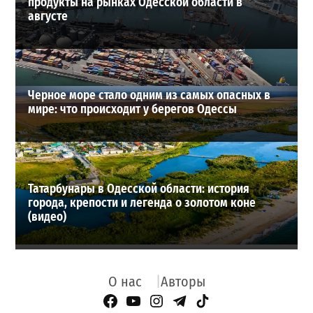
продукты на рынках Одесской области в
августе
Черное море стало одним из самых опасных в
мире: что происходит у берегов Одессы
Татарбунары в Одесской области: история
города, крепости и легенда о золотом коне
(видео)
О нас
Авторы
Facebook Page
YouTube
Instagram
Telegram
TikTok