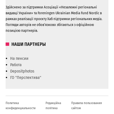
Здійснено за підтримки Асоціації «Незалежні регіональні
видавці України» та Foreningen Ukrainian Media Fund Nordic в
рамках реалізації проєкту Хаб підтримки регіональних медіа.
Погляди авторів не обов’язково збігаються з офіційною
позицією партнерів.
НАШИ ПАРТНЕРЫ
На пенсии
Работа
Depositphotos
ГО "Перспектива"
Политика
Редакційна
Правила пользования
конфиденциальности
політика
сайтом