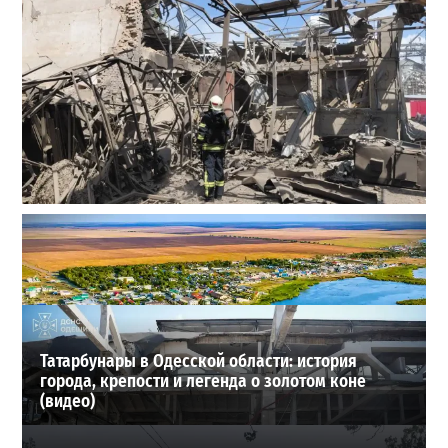
В Одессе выросло число пострадавших после атаки
реактивных дронов (фото)
2
2026-07-24
ВИБОР РЕДАКЦИИ
Татарбунары в Одесской области: история
города, крепости и легенда о золотом коне
(видео)