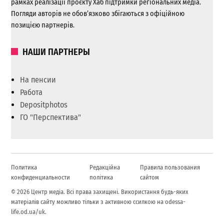
рамках реалізації проєкту Хаб підтримки регіональних медіа.
Погляди авторів не обов’язково збігаються з офіційною
позицією партнерів.
НАШИ ПАРТНЕРЫ
На пенсии
Работа
Depositphotos
ГО "Перспектива"
Политика
Редакційна
Правила пользования
конфиденциальности
політика
сайтом
© 2026 Центр медіа. Всі права захищені. Використання будь-яких
матеріалів сайту можливо тільки з активною ссилкою на odessa-
life.od.ua/uk.