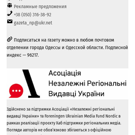
Рекламные предложения
+38 (050) 316-38-92
gazeta_np@ukr.net
Подписаться на газету можно в любом почтовом
отделении города Одессы и Одесской области. Подписной
индекс — 96217.
Здійснено за підтримки Асоціації «Незалежні регіональні
видавці України» та Foreningen Ukrainian Media Fund Nordic в
рамках реалізації проєкту Хаб підтримки регіональних медіа.
Погляди авторів не обов’язково збігаються з офіційною