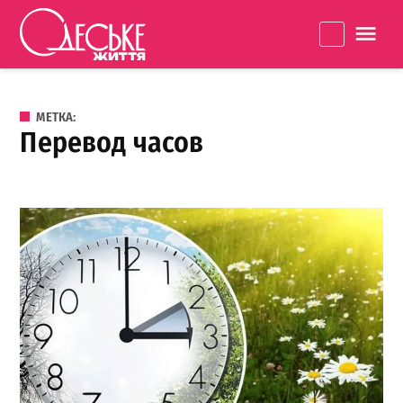
Перейти к содержанию
Одеське
La
життя
МЕТКА:
перевод часов