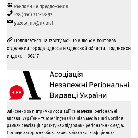
Рекламные предложения
+38 (050) 316-38-92
gazeta_np@ukr.net
Подписаться на газету можно в любом почтовом
отделении города Одессы и Одесской области. Подписной
индекс — 96217.
Здійснено за підтримки Асоціації «Незалежні регіональні
видавці України» та Foreningen Ukrainian Media Fund Nordic в
рамках реалізації проєкту Хаб підтримки регіональних медіа.
Погляди авторів не обов’язково збігаються з офіційною