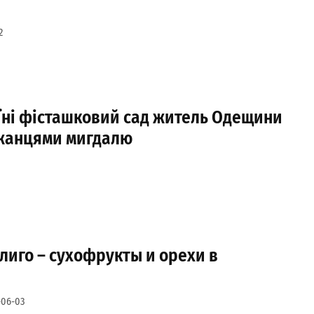
2
їні фісташковий сад житель Одещини
жанцями мигдалю
лиго – сухофрукты и орехи в
-06-03