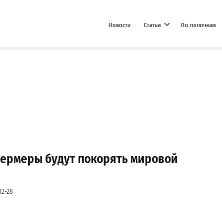
Новости
Статьи
По полочкам
Open dropdown menu
фермеры будут покорять мировой
12-28