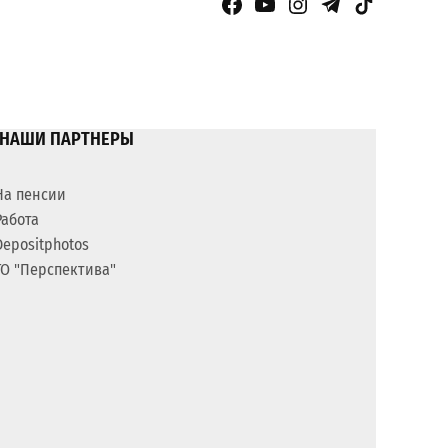
Facebook Page
YouTube
Instagram
Telegram
TikTok
НАШИ ПАРТНЕРЫ
На пенсии
Работа
Depositphotos
ГО "Перспектива"