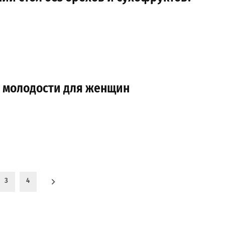
т молодости для женщин
3
4