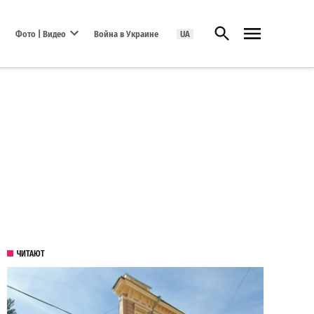
Открыть поиск
Фото | Видео
Война в Украине
UA
Open dropdown menu
ЧИТАЮТ