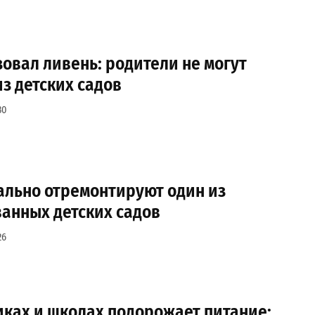
овал ливень: родители не могут
из детских садов
30
ально отремонтируют один из
анных детских садов
26
иках и школах подорожает питание: