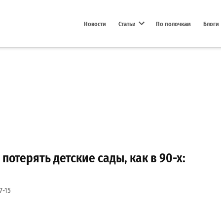
Новости
Статьи
По полочкам
Блоги
Open dropdown menu
потерять детские сады, как в 90-х:
7-15