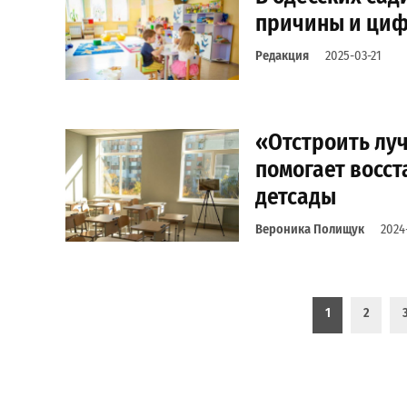
причины и ци
Редакция
2025-03-21
«Отстроить луч
помогает восс
детсады
Вероника Полищук
2024
Пагинация записей
1
2