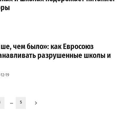
фры
ше, чем было»: как Евросоюз
танавливать разрушенные школы и
-12-19
3
…
5