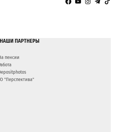
Facebook Page
YouTube
Instagram
Telegram
TikTok
НАШИ ПАРТНЕРЫ
На пенсии
Работа
Depositphotos
ГО "Перспектива"