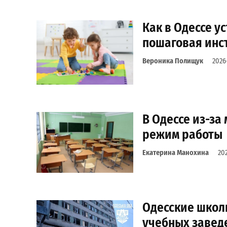
Как в Одессе у
пошаговая инс
Вероника Полищук
2026
В Одессе из-за
режим работы
Екатерина Манохина
20
Одесские школы
учебных завед