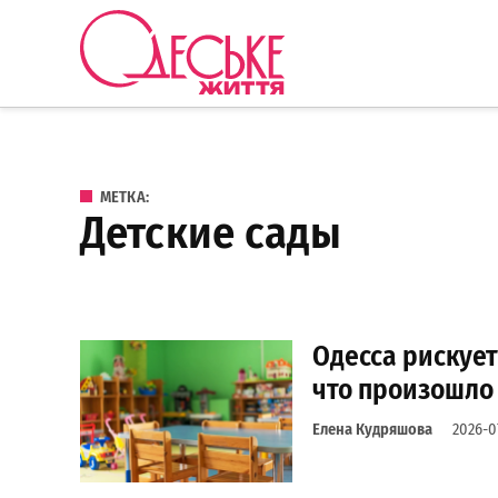
Перейти к содержанию
Одеське
життя
МЕТКА:
детские сады
Одесса рискует 
что произошло
Елена Кудряшова
2026-0