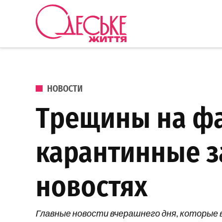
Перейти к содержанию
Одеське
життя
ОПУБЛИКОВАНО В
НОВОСТИ
Трещины на фа
карантинные з
новостях
Главные новости вчерашнего дня, которые 