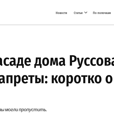
Новости
Статьи
По полочкам
Open dropdown menu
саде дома Руссов
апреты: коротко 
вы могли пропустить.