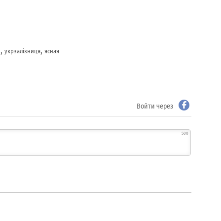
,
,
й
укрзалізниця
ясная
Войти через
500