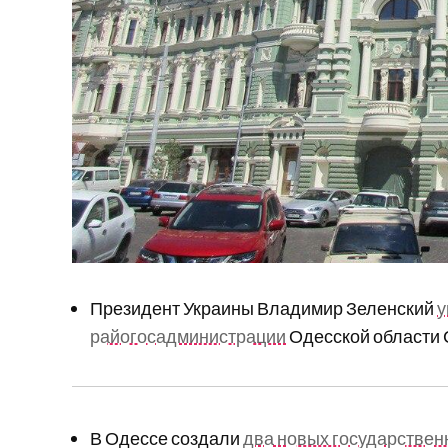
Президент Украины Владимир Зеленский
у
райогосадминистрации
Одесской области 
В Одессе создали
два новых государствен