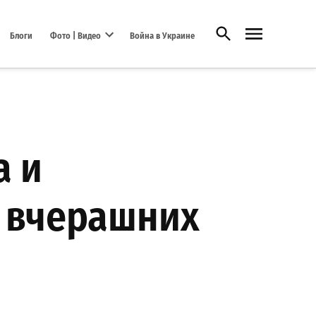
Открыть поиск
Блоги
Фото | Видео
Война в Украине
Open dropdown menu
а и
о вчерашних