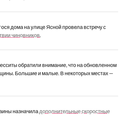
ся дома на улице Ясной провела встречу с
твии чиновников
.
десситы обратили внимание, что на обновленном
ещины. Большие и малые. В некоторых местах —
раины назначила
дополнительные скоростные