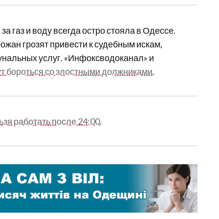
а газ и воду всегда остро стояла в Одессе.
жан грозят привести к судебным искам,
унальных услуг. «Инфоксводоканал» и
ут бороться со злостными должниками
.
ьзя работать после 24:00
.