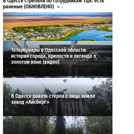
В Одессе стреляли по сотрудникам ТЦК: есть
раненые (ОБНОВЛЕНО)
2
02-08-2026 в 22:15
ВИБОР РЕДАКЦИИ
Татарбунары в Одесской области:
история города, крепости и легенда о
золотом коне (видео)
В Одессе ракета стерла с лица земли
завод «Айсберг»