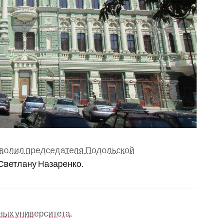
волил председателя Подольской
Светлану Назаренко.
ных университета
.