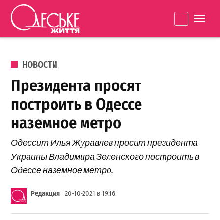
Перейти к содержанию
Одеське
La
життя
ОПУБЛИКОВАНО В
НОВОСТИ
Президента просят
построить в Одессе
наземное метро
Одессит Илья Журавлев просит президента
Украины Владимира Зеленского построить в
Одессе наземное метро.
Редакция
20-10-2021 в 19:16