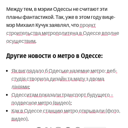
Между тем, в мэрии Одессы не считают эти
планы фантастикой. Так, уже в этом году вице-
мэр Михаил Кучук заявлял, что
проект
строительства метрополитена в Одессе вполне
осуществим
.
Другие новости о метро в Одессе:
Як виглядало б Одеське наземне метро: веб-
студія створила дизайн та мапу з двома
лініями
;
Одесситам показали транспорт будущего –
подвесное метро (видео)
;
Как в Одессе станцию метро открывали (фото,
видео)
.