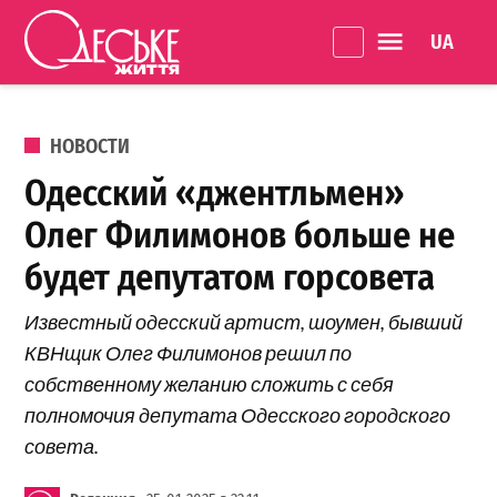
Перейти к содержанию
Language 
Одеське
життя
ОПУБЛИКОВАНО В
НОВОСТИ
Одесский «джентльмен»
Олег Филимонов больше не
будет депутатом горсовета
Известный одесский артист, шоумен, бывший
КВНщик Олег Филимонов решил по
собственному желанию сложить с себя
полномочия депутата Одесского городского
совета.