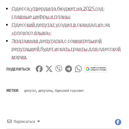
Одесса утвердила бюджет на 2025 год:
главные цифры и планы;
Одесский депутат угодил в скандал из-за
«плохого языка»;
Эпатажная депутатка с сомнительной
репутацией будет искать гранты для одесской
мэрии
.
ПОДЕЛИТЬСЯ:
,
,
МЕТКИ:
депутат
депутаты
Одесский горсовет
Подписаться