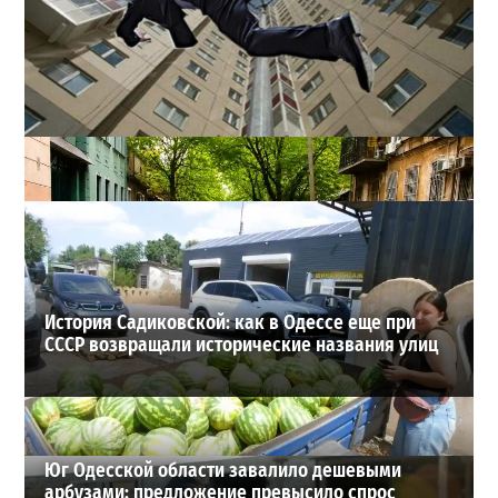
В одесском жилмассиве Радужном погиб 26-летний
мужчина: что известно
3
27-07-2026 в 13:47
ВИБОР РЕДАКЦИИ
История Садиковской: как в Одессе еще при
СССР возвращали исторические названия улиц
Юг Одесской области завалило дешевыми
арбузами: предложение превысило спрос