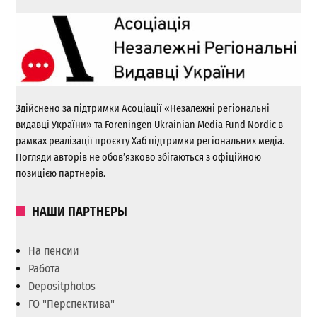
Здійснено за підтримки Асоціації «Незалежні регіональні
видавці України» та Foreningen Ukrainian Media Fund Nordic в
рамках реалізації проєкту Хаб підтримки регіональних медіа.
Погляди авторів не обов’язково збігаються з офіційною
позицією партнерів.
НАШИ ПАРТНЕРЫ
На пенсии
Работа
Depositphotos
ГО "Перспектива"