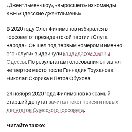
«Джентльмен-шоу», «выросшего» из команды
КВН «Одесские джентльмены».
В 2020 году Олег Филимонов избирался в
горсовет от президентской партии «Слуга
народа». Он шел под первым номером и именно
его «слуги» выдвинули
кандидатом в мэры
Одессы
. По результатам голосования он занял
четвертое место после Геннадия Труханова,
Николая Скорика и Петра Обухова.
24 ноября 2020 года Филимонов как самый
старший депутат
зачитал текст присяги новых
депутатов Одесского горсовета
.
Читайте также: