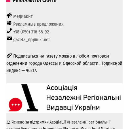
РЕКЛАМА НА САЙТЕ
Медиакит
Рекламные предложения
+38 (050) 316-38-92
gazeta_np@ukr.net
Подписаться на газету можно в любом почтовом
отделении города Одессы и Одесской области. Подписной
индекс — 96217.
Здійснено за підтримки Асоціації «Незалежні регіональні
видавці України» та Foreningen Ukrainian Media Fund Nordic в