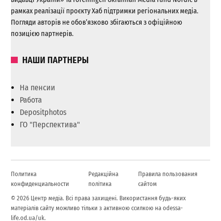
рамках реалізації проєкту Хаб підтримки регіональних медіа.
Погляди авторів не обов’язково збігаються з офіційною
позицією партнерів.
НАШИ ПАРТНЕРЫ
На пенсии
Работа
Depositphotos
ГО "Перспектива"
Политика
Редакційна
Правила пользования
конфиденциальности
політика
сайтом
© 2026 Центр медіа. Всі права захищені. Використання будь-яких
матеріалів сайту можливо тільки з активною ссилкою на odessa-
life.od.ua/uk.