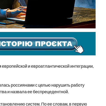
 европейской и евроатлантической интеграции,
лась россиянами с целью нарушить работу
тва и назвала ее беспрецедентной.
становлению систем. По ее словам, в первую