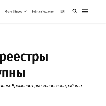
Открыть поиск
Фото | Видео
Война в Украине
UA
Open dropdown menu
среестры
упны
раины. Временно приостановлена работа