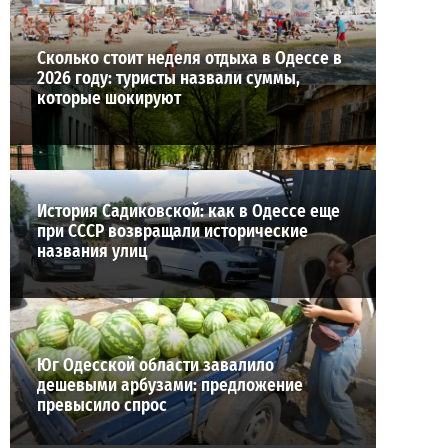
Сколько стоит неделя отдыха в Одессе в
2026 году: туристы назвали суммы,
которые шокируют
История Садиковской: как в Одессе еще
при СССР возвращали исторические
названия улиц
Юг Одесской области завалило
дешевыми арбузами: предложение
превысило спрос