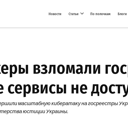
Новости
Статьи
По полочкам
Блоги
Open dropdown menu
керы взломали го
е сервисы не дост
совершили масштабную кибератаку на госреестры Ук
стерства юстиции Украины.