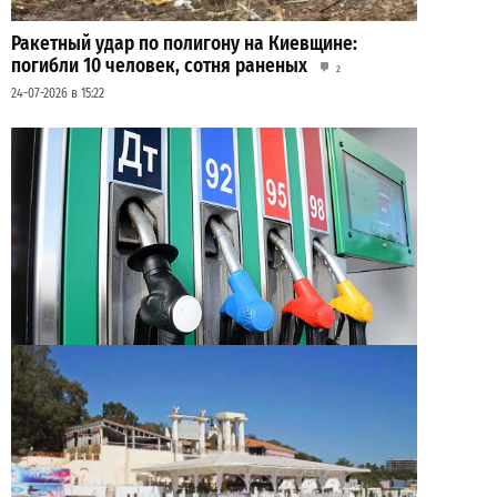
Ракетный удар по полигону на Киевщине:
погибли 10 человек, сотня раненых
2
24-07-2026 в 15:22
Неприятный сюрприз для водителей Одессы: на
АЗС снова взлетели цены
2
28-07-2026 в 06:47
ВИБОР РЕДАКЦИИ