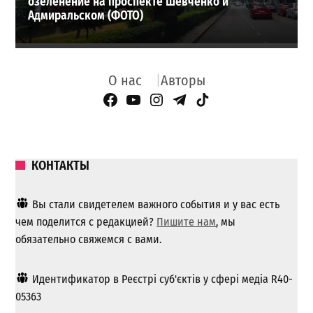
озеленение на проспекте Шевченко и
Адмиральском (ФОТО)
О нас
Авторы
Facebook Page
YouTube
Instagram
Telegram
TikTok
КОНТАКТЫ
Вы стали свидетелем важного события и у вас есть
чем поделится с редакцией?
Пишите нам
, мы
обязательно свяжемся с вами.
Идентификатор в Реєстрі суб'єктів у сфері медіа R40-
05363