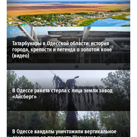
В Одессе выросло число пострадавших после атаки
реактивных дронов (фото)
2
2026-07-24
ВИБОР РЕДАКЦИИ
Татарбунары в Одесской области: история
города, крепости и легенда о золотом коне
(видео)
В Одессе ракета стерла с лица земли завод
«Айсберг»
В Одессе вандалы уничтожили вертикальное