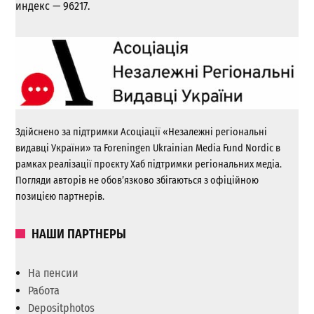
индекс — 96217.
Здійснено за підтримки Асоціації «Незалежні регіональні
видавці України» та Foreningen Ukrainian Media Fund Nordic в
рамках реалізації проєкту Хаб підтримки регіональних медіа.
Погляди авторів не обов’язково збігаються з офіційною
позицією партнерів.
НАШИ ПАРТНЕРЫ
На пенсии
Работа
Depositphotos