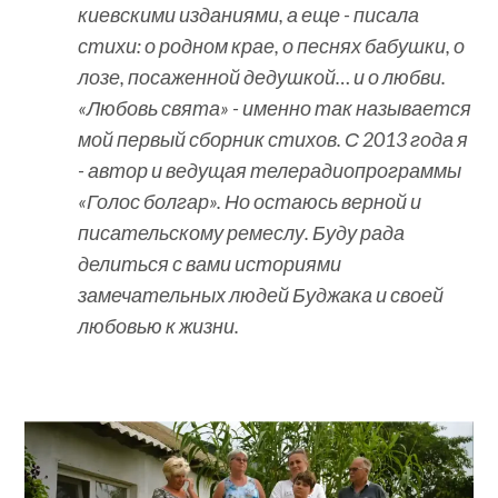
киевскими изданиями, а еще - писала
стихи: о родном крае, о песнях бабушки, о
лозе, посаженной дедушкой… и о любви.
«Любовь свята» - именно так называется
мой первый сборник стихов. С 2013 года я
- автор и ведущая телерадиопрограммы
«Голос болгар». Но остаюсь верной и
писательскому ремеслу. Буду рада
делиться с вами историями
замечательных людей Буджака и своей
любовью к жизни.