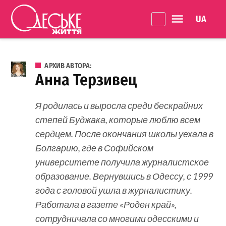
Перейти к содержанию
Language 
Одеське
життя
АРХИВ АВТОРА:
Анна Терзивец
Я родилась и выросла среди бескрайних
степей Буджака, которые люблю всем
сердцем. После окончания школы уехала в
Болгарию, где в Софийском
университете получила журналистское
образование. Вернувшись в Одессу, с 1999
года с головой ушла в журналистику.
Работала в газете «Роден край»,
сотрудничала со многими одесскими и