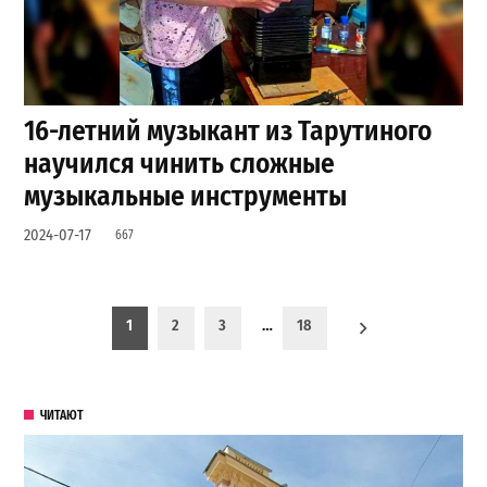
16-летний музыкант из Тарутиного
научился чинить сложные
музыкальные инструменты
2024-07-17
667
Пагинация записей
1
2
3
…
18
ЧИТАЮТ