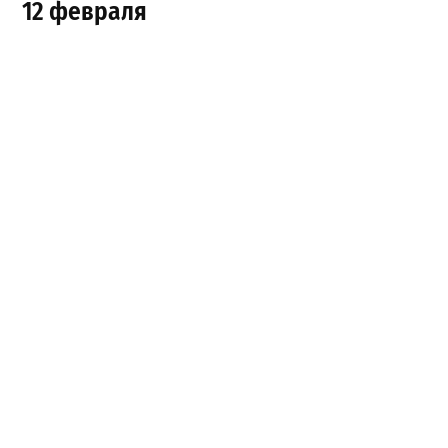
12 февраля
Раны Одессы
: Бристоль…
13 февраля