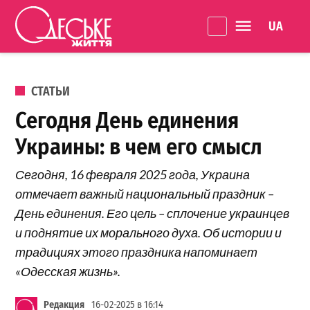
Перейти к содержанию
Language 
Одеське
життя
ОПУБЛИКОВАНО В
СТАТЬИ
Сегодня День единения
Украины: в чем его смысл
Сегодня, 16 февраля 2025 года, Украина
отмечает важный национальный праздник –
День единения. Его цель – сплочение украинцев
и поднятие их морального духа. Об истории и
традициях этого праздника напоминает
«Одесская жизнь».
Редакция
16-02-2025 в 16:14