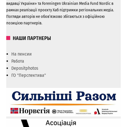
видавці України» та Foreningen Ukrainian Media Fund Nordic в
рамках реалізації проєкту Хаб підтримки регіональних медіа.
Погляди авторів не обов’язково збігаються з офіційною
позицією партнерів.
НАШИ ПАРТНЕРЫ
На пенсии
Работа
Depositphotos
ГО "Перспектива"