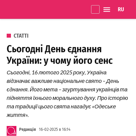
Перейти до вмісту
Language 
Одеське
Життя
ОПУБЛІКОВАНО В
СТАТТІ
Сьогодні День єднання
України: у чому його сенс
Сьогодні, 16 лютого 2025 року, Україна
відзначає важливе національне свято – День
єднання. Його мета – згуртування українців та
підняття їхнього морального духу. Про історію
та традиції цього свята нагадує «Одеське
життя».
Редакція
16-02-2025 в 16:14