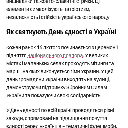
вишиванки та жовто-блакитні стрічки. Ці
елементи символізують патріотизм,
незалежність і стійкість українського народу.
Як святкують День єдності в Україні
Кожен ранок 16 лютого починається з церемонії
підняття
національного прапора
. У великих
містах і маленьких селах проходять мітинги та
марші, на яких виконується гімн України. У цей
день громадяни України виходять на вулиці,
демонструючи підтримку Збройним Силам
України та показуючи свою солідарність.
У День єдності по всій країні проводяться різні
заходи, спрямовані на підвищення почуття
єдності серед українців – тематичні флешмоби,