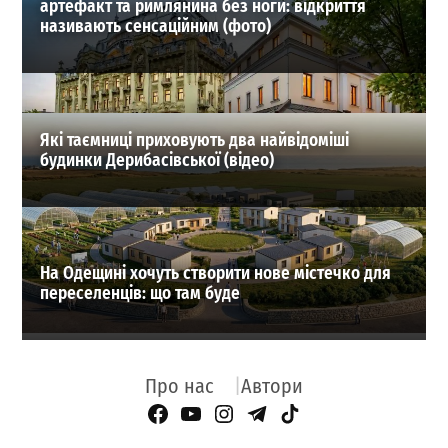
артефакт та римлянина без ноги: відкриття
називають сенсаційним (фото)
Які таємниці приховують два найвідоміші
будинки Дерибасівської (відео)
На Одещині хочуть створити нове містечко для
переселенців: що там буде
Про нас
Автори
Facebook Page
YouTube
Instagram
Telegram
TikTok