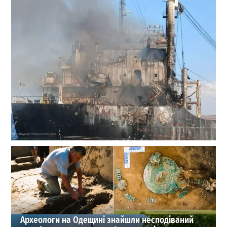
Пляма біля Ланжерона: екологи пояснили, що
сталося на місці затоплення судна GOLDEN LEO
0
28-07-2026 в 15:28
ВИБІР РЕДАКЦІЇ
Археологи на Одещині знайшли несподіваний