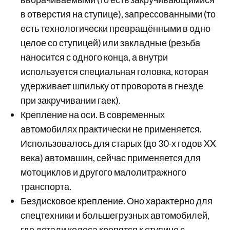
в отверстия на ступице), запрессованными (то
есть технологически превращёнными в одно
целое со ступицей) или закладные (резьба
наносится с одного конца, а внутри
используется специальная головка, которая
удерживает шпильку от проворота в гнезде
при закручивании гаек).
Крепление на оси. В современных
автомобилях практически не применяется.
Использовалось для старых (до 30-х годов XX
века) автомашин, сейчас применяется для
мотоциклов и другого малолитражного
транспорта.
Бездисковое крепление. Оно характерно для
спецтехники и большегрузных автомобилей,
где детали колеса крепятся к ступице с