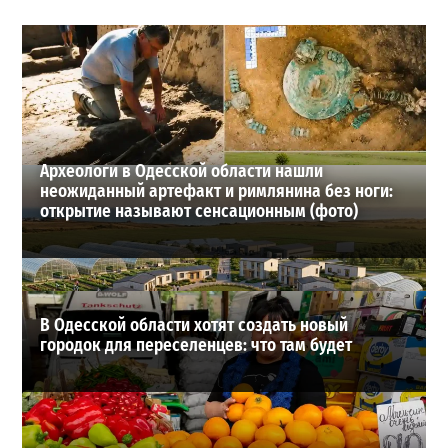
Шезлонги, бунгало и VIP-зоны: сколько придется
заплатить за отдых в Аркадии
3
21-07-2026 в 19:23
ВИБОР РЕДАКЦИИ
Археологи в Одесской области нашли
неожиданный артефакт и римлянина без ноги:
открытие называют сенсационным (фото)
В Одесской области хотят создать новый
городок для переселенцев: что там будет