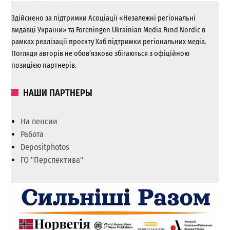
Здійснено за підтримки Асоціації «Незалежні регіональні
видавці України» та Foreningen Ukrainian Media Fund Nordic в
рамках реалізації проєкту Хаб підтримки регіональних медіа.
Погляди авторів не обов’язково збігаються з офіційною
позицією партнерів.
НАШИ ПАРТНЕРЫ
На пенсии
Работа
Depositphotos
ГО "Перспектива"