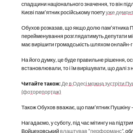
спадщини національного значення, то він пі
Києві пам’ятник російському поету
уже демон
Обухов розказав, що якщо долю пам’ятника Пу
перейменування розглядатимуть депутати міс
має вирішити громадськість шляхом онлайн-г
На його думку, це буде правильне рішення, ос
встановлювали, то і їм вирішувати, що далі з 
Читайте також:
Де в Одесі можна зустріти П
(фоторепортаж)
Також Обухов вважає, що пам’ятник Пушкіну – 
Нагадаємо, у суботу, під час мітингу на підт
Войцеховський
влаштував “перформанс”
, о