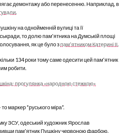
длягає демонтажу або перенесенню. Наприклад, в
тували
.
шкіну на однойменній вулиці та її
ькради, то долю пам’ятника на Думській площі
олосування, як це було з
пам’ятником Катерині ІІ
.
кільки 134 роки тому саме одесити цей пам’ятник
ним робити.
ушкіна: прогулянка «народною стежкою»
то маркер “руського міра”.
римку ЗСУ, одеський художник Ярослав
бливши пам’ятник Пушкіну червоною фарбою.