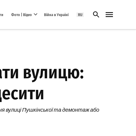
Відкрити пошук
ги
Фото | Відео
Війна в Україні
RU
Open dropdown menu
ати вулицю:
десити
я вулиці Пушкінської та демонтаж або