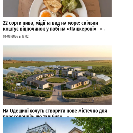
22 сорти пива, мідії та вид на море: скільки
коштує відпочинок у пабі на «Ланжероні»
1
01-08-2026 в 19:02
На Одещині хочуть створити нове містечко для
переселенців: що там буде
1
27-07-2026 в 19:31