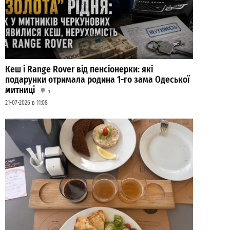
Кеш і Range Rover від пенсіонерки: які
подарунки отримала родина 1-го зама Одеської
митниці
1
21-07-2026 в 11:08