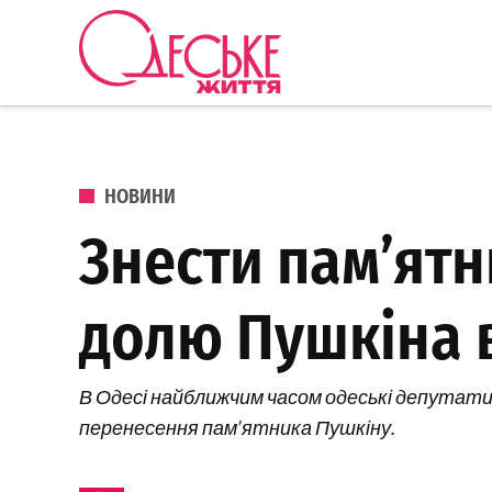
Перейти до вмісту
Одеське
Життя
ОПУБЛІКОВАНО В
НОВИНИ
Знести пам’ятн
долю Пушкіна 
В Одесі найближчим часом одеські депутат
перенесення пам’ятника Пушкіну.