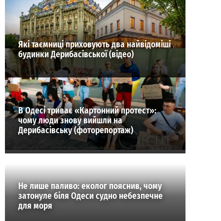
ВИБІР РЕДАКЦІЇ
Які таємниці приховують два найвідоміші
будинки Дерибасівської (відео)
В Одесі триває «Картонний протест»:
чому люди знову вийшли на
Дерибасівську (фоторепортаж)
Не лише паливо: еколог пояснив, чому
затонуле біля Одеси судно небезпечне
для моря