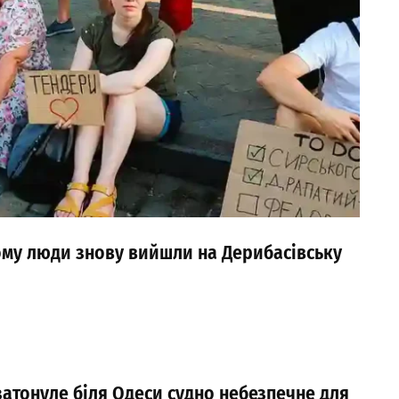
ому люди знову вийшли на Дерибасівську
затонуле біля Одеси судно небезпечне для