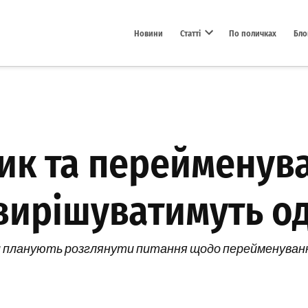
Новини
Статті
По поличках
Бло
Open dropdown menu
ик та перейменув
вирішуватимуть о
и планують розглянути питання щодо перейменуванн