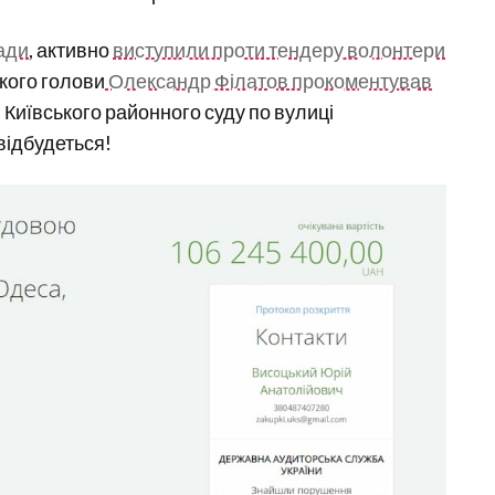
ради
, активно
виступили проти тендеру волонтери
ького голови
Олександр Філатов прокоментував
 Київського районного суду по вулиці
 відбудеться!