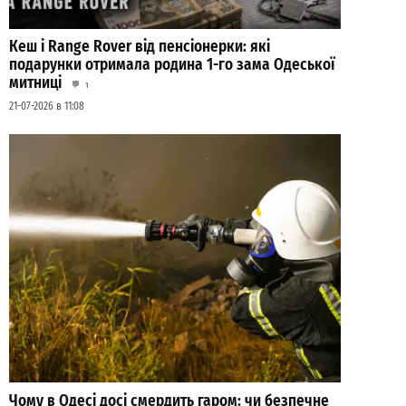
Кеш і Range Rover від пенсіонерки: які
подарунки отримала родина 1-го зама Одеської
митниці
1
21-07-2026 в 11:08
Чому в Одесі досі смердить гаром: чи безпечне