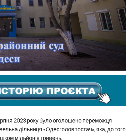
 серпня 2023 року було оголошено переможця
вельна дільниця «Одесголовпостач», яка, до того
ишком мільйонів гривень.