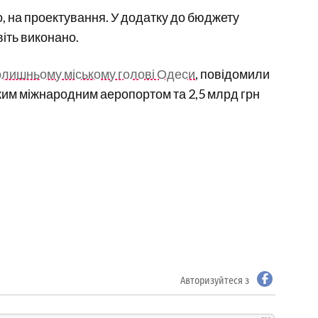
, на проектування. У додатку до бюджету
іть виконано.
колишньому міському голові Одеси
, повідомили
ким міжнародним аеропортом та 2,5 млрд грн
Авторизуйтеся з