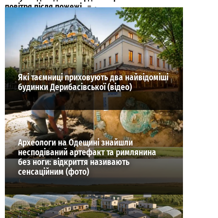
повітря після пожежі
0
28-07-2026 в 14:02
ВИБІР РЕДАКЦІЇ
Які таємниці приховують два найвідоміші
будинки Дерибасівської (відео)
Археологи на Одещині знайшли
несподіваний артефакт та римлянина
без ноги: відкриття називають
сенсаційним (фото)