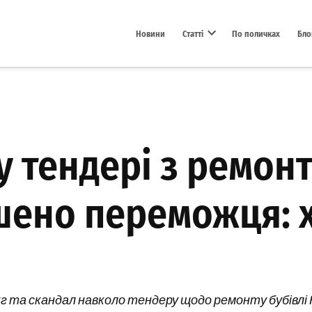
Новини
Статті
По поличках
Бло
Open dropdown menu
 тендері з ремонт
шено переможця: х
 та скандал навколо тендеру щодо ремонту бубівлі К