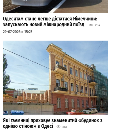
Одеситам стане легше дістатися Німеччини:
запускають новий міжнародний поїзд
4310
29-07-2026 в 15:23
Які таємниці приховує знаменитий «будинок з
однією стіною» в Одесі
3956