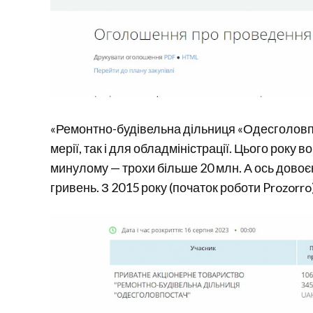
«Ремонтно-будівельна дільниця «Одесголовпо
мерії, так і для обладміністрації. Цього року
минулому — трохи більше 20 млн. А ось довоє
гривень. З 2015 року (початок роботи Prozorro