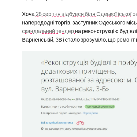
Хоча
28 серпня відбувся біля Одеької іської 
напередодні торгів, заступник Одеського міс
скандальний тендер
на реконструкцію будівлі
Варненській, 3В і стало зрозуміло, що ремонт