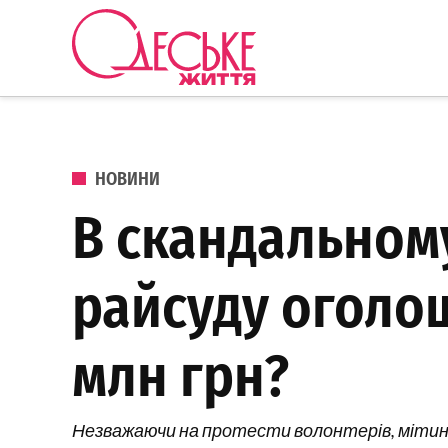
Перейти до вмісту
Одеське
Життя
ОПУБЛІКОВАНО В
НОВИНИ
В скандальному
райсуду оголо
млн грн?
Незважаючи на протести волонтерів, мітинг