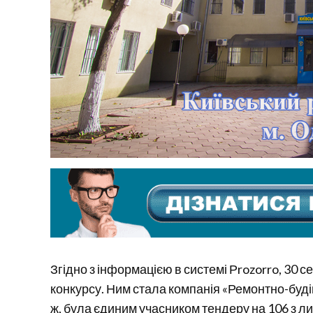
Згідно з інформацією в системі Рrozorro, 30
конкурсу. Ним стала компанія «Ремонтно-буді
ж, була єдиним учасником тендеру на 106 з л