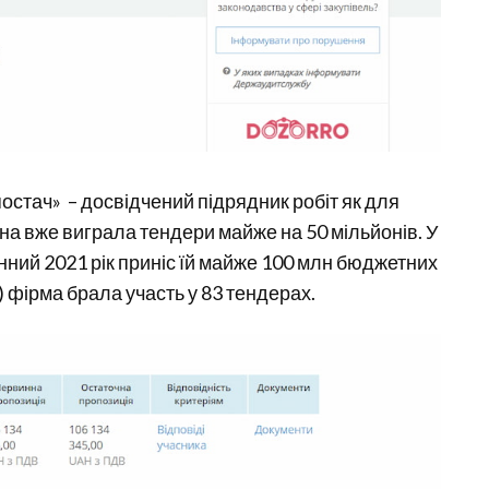
стач» – досвідчений підрядник робіт як для
 вона вже виграла тендери майже на 50 мільйонів. У
нний 2021 рік приніс їй майже 100 млн бюджетних
) фірма брала участь у 83 тендерах.