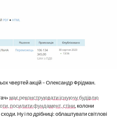
рьох чвертей акцій – Олександр Фрідман.
тач»
має реконструювати існуючу будівлю
оти, посилити фундамент, стіни
, колони
сходи. Ну і по дрібниці: облаштувати світлові