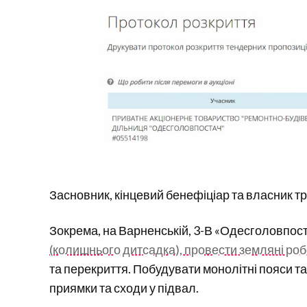
Засновник, кінцевий бенефіціар та власник т
Зокрема, на Варненській, 3-В «Одесголовпос
(колишнього дитсадка), провести земляні роб
та перекриття. Побудувати монолітні пояси та 
приямки та сходи у підвал.