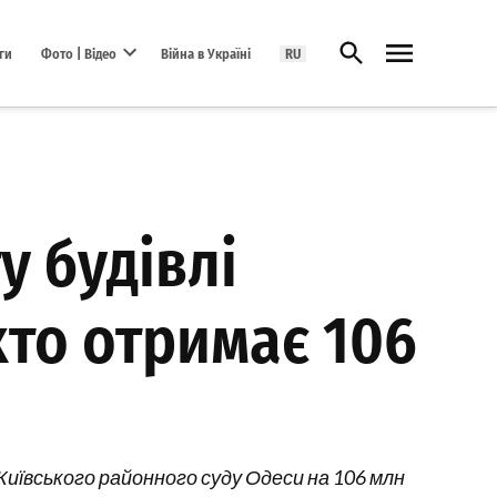
Відкрити пошук
ги
Фото | Відео
Війна в Україні
RU
Open dropdown menu
у будівлі
то отримає 106
иївського районного суду Одеси на 106 млн