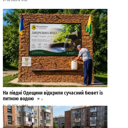
01-08-2026 в 19:02
На півдні Одещини відкрили сучасний бювет із
питною водою
0
04-08-2026 в 19:52
ВИБІР РЕДАКЦІЇ