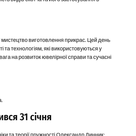
 у мистецтво виготовлення прикрас. Цей день
і та технологіям, які використовуються у
ага на розвиток ювелірної справи та сучасні
а.
вся 31 січня
ніки та теорії пружності Олександр Динник;