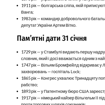
1911 рік — болгарська сліпа, якій приписуют
Ванга;
1983 рік — командир добровольчого баталь
депутат України Артем Вітко.
Пам’ятні дати 31 січня
1729 рік — у Стамбулі видають першу над
словник, який і досі вважається одним з н
1747 рік — Вільям Бромфейлд відкриває у Л
захворювань — госпіталь Lock;
1865 рік — Конгрес ухвалює Тринадцяту по
рабство;
1893 рік — у Патентному бюро США зареєст
1917 рік — німецький кайзер Вільгельм II п
проти торгових шляхів союзників;