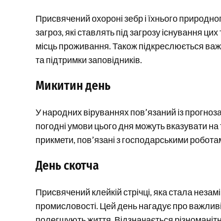
Присвячений охороні зебр і їхнього природно
загроз, які ставлять під загрозу існування ци
місць проживання. Також підкреслюється важ
та підтримки заповідників.
Микитин день
У народних віруваннях пов’язаний із прогноз
погодні умови цього дня можуть вказувати на 
прикмети, пов’язані з господарськими робота
День скотча
Присвячений клейкій стрічці, яка стала незамі
промисловості. Цей день нагадує про важливі
полегшують життя. Відзначається різноманітні