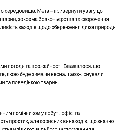
го середовища. Мета – привернути увагу до
х тварин, зокрема браконьєрства та скорочення
ливість заходів щодо збереження дикої природи
ами погоди та врожайності. Вважалося, що
те, якою буде зима чи весна. Також існували
ми та поведінкою тварин.
нним помічником у побуті, офісі та
сть простих, але корисних винаходів, що значно
сть видів скотча та його застосування в