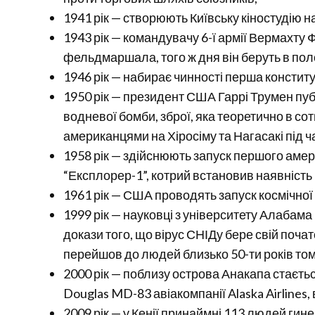
1941 рік — створюють Київську кіностудію 
1943 рік — командувачу 6-ї армії Вермахту
фельдмаршала, того ж дня він беруть в пол
1946 рік — набирає чинності перша конститу
1950 рік — президент США Гаррі Трумен пуб
водневої бомби, зброї, яка теоретично в сотн
американцями на Хіросіму та Нагасакі під ча
1958 рік — здійснюють запуск першого аме
“Експлорер-1”, котрий встановив наявність
1961 рік — США проводять запуск космічної
1999 рік — науковці з університету Алабама
докази того, що вірус СНІДу бере свій поча
перейшов до людей близько 50-ти років том
2000 рік — поблизу острова Анакапа стаєт
Douglas MD-83 авіакомпанії Alaska Airlines, в
2009 рік — у Кенії принаймні 113 людей гин