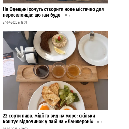
На Одещині хочуть створити нове містечко для
переселенців: що там буде
1
27-07-2026 в 19:31
22 сорти пива, мідії та вид на море: скільки
коштує відпочинок у пабі на «Ланжероні»
1