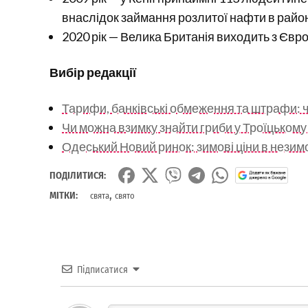
внаслідок займання розлитої нафти в район
2020 рік — Велика Британія виходить з Євр
Вибір редакції
Тарифи, банківські обмеження та штрафи: ч
Чи можна взимку знайти гриби у Троїцькому л
Одеський Новий ринок: зимові ціни в нези
ПОДІЛИТИСЯ:
,
МІТКИ:
свята
свято
Підписатися