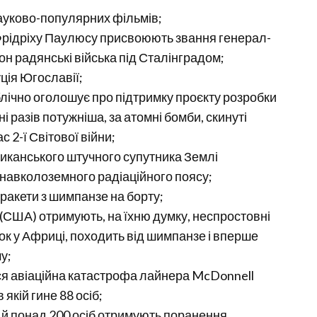
науково-популярних фільмів;
 Фрідріху Паулюсу присвоюють звання генерал-
он радянські війська під Сталінградом;
ція Югославії;
лічно оголошує про підтримку проєкту розробки
і разів потужніша, за атомні бомби, скинуті
с 2-ї Світової війни;
риканського штучного супутника Землі
 навколоземного радіаційного поясу;
 ракети з шимпанзе на борту;
 (США) отримують, на їхню думку, неспростовні
ток у Африці, походить від шимпанзе і вперше
у;
ься авіаційна катастрофа лайнера McDonnell
 якій гине 88 осіб;
е й понад 200 осіб отримують поранення