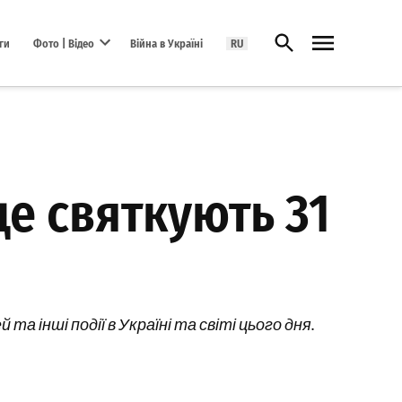
Відкрити пошук
ги
Фото | Відео
Війна в Україні
RU
Open dropdown menu
ще святкують 31
та інші події в Україні та світі цього дня.