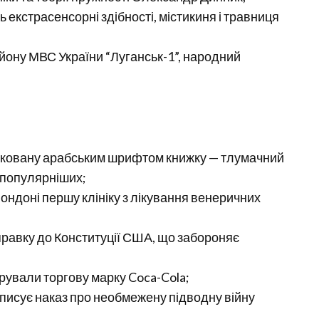
ь екстрасенсорні здібності, містикиня і травниця
йону МВС України “Луганськ-1”, народний
руковану арабським шрифтом книжку — тлумачний
айпопулярніших;
ондоні першу клініку з лікування венеричних
правку до Конституції США, що забороняє
рували торгову марку Coca-Cola;
ідписує наказ про необмежену підводну війну