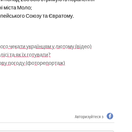
і міста Моло;
опейського Союзу та Євратому.
ого чекати українцям у лютому (відео)
ісі та як їх готувати?
мову погоду (фоторепортаж)
Авторизуйтеся з