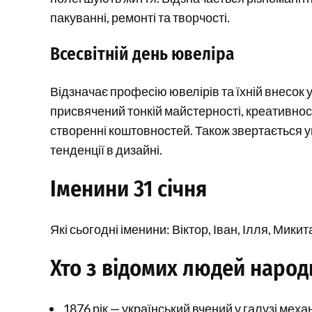
пакуванні, ремонті та творчості.
Всесвітній день ювеліра
Відзначає професію ювелірів та їхній внесок
присвячений тонкій майстерності, креативност
створенні коштовностей. Також звертається ув
тенденції в дизайні.
Іменини 31 січня
Які сьогодні іменини: Віктор, Іван, Ілля, Микит
Хто з відомих людей народи
1876 рік — український вчений у галузі меха