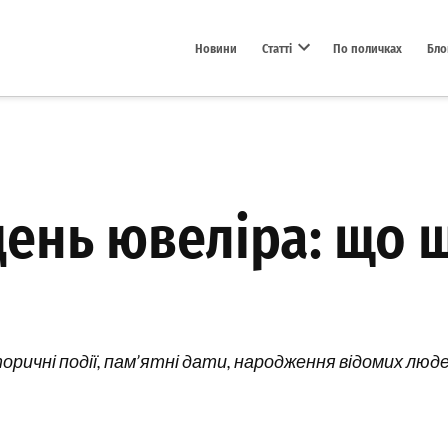
Новини
Статті
По поличках
Бло
Open dropdown menu
день ювеліра: що 
оричні події, пам’ятні дати, народження відомих людей 