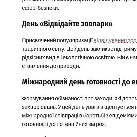
сфері безпеки.
День «Відвідайте зоопарк»
Присвячений популяризації
відвідування зоо
тваринного світу. Цей день закликає підтрим
рідкісних видів і екологічною освітою. Він є
ставлення до природи.
Міжнародний день готовності до е
Формування обізнаності про заходи, які доп
захворювань. У цей день увага акцентується н
міжнародної співпраці в боротьбі з епідеміям
готовності до потенційних загроз.