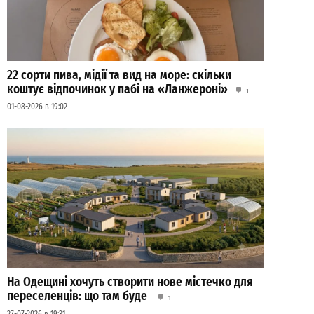
22 сорти пива, мідії та вид на море: скільки
коштує відпочинок у пабі на «Ланжероні»
1
01-08-2026 в 19:02
На Одещині хочуть створити нове містечко для
переселенців: що там буде
1