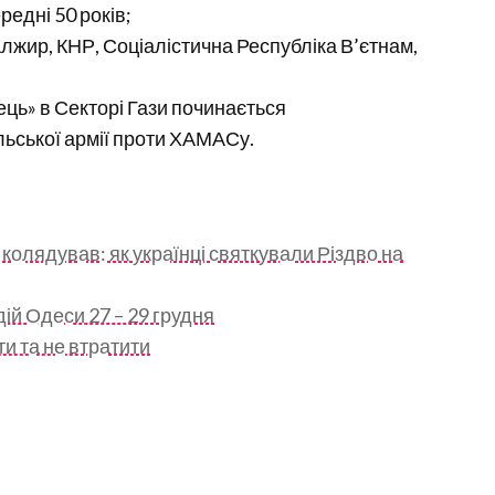
едні 50 років;
Алжир, КНР, Соціалістична Республіка В’єтнам,
ець» в Секторі Гази починається
льської армії проти ХАМАСу.
 колядував: як українці святкували Різдво на
дій Одеси 27 – 29 грудня
и та не втратити