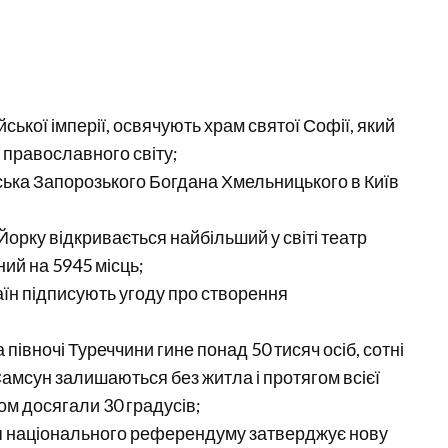
йської імперії, освячують храм святої Софії, який
 православного світу;
йська Запорозького Богдана Хмельницького в Київ
-Йорку відкривається найбільший у світі театр
ний на 5945 місць;
аїн підписують угоду про створення
 півночі Туреччини гине понад 50 тисяч осіб, сотні
 Самсун залишаються без житла і протягом всієї
ом досягали 30 градусів;
ісля національного референдуму затверджує нову