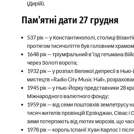
(Дирій).
Пам’ятні дати 27 грудня
537 рік — у Константинополі, столиці Візанті
протягом тисячоліття був головним храмом
1648 рік — тріумфальний в’їзд гетьмана Ві
через Золоті ворота;
1932 рік — у розпал Великої депресії в Нью
мистецтв «Radio City Music Hall», розрахова
1945 рік — у Нью-Йорку представники 28 кр
Міжнародного валютного фонду;
1959 рік — від семи поштовхів землетрусу на
тисяч жителів провінцій Ерзінджан, Сівас і
зими потерпають від лютих морозів, що час
1978 рік — король Іспанії Хуан Карлос I п