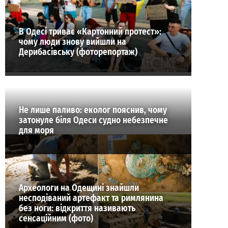
В Одесі триває «Картонний протест»:
чому люди знову вийшли на
Дерибасівську (фоторепортаж)
Не лише паливо: еколог пояснив, чому
затонуле біля Одеси судно небезпечне
для моря
Археологи на Одещині знайшли
несподіваний артефакт та римлянина
без ноги: відкриття називають
сенсаційним (фото)