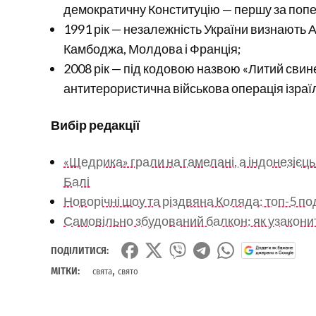
демократичну Конституцію — першу за попер
1991 рік — незалежність України визнають 
Камбоджа, Молдова і Франція;
2008 рік — під кодовою назвою «Литий свин
антитерористична військова операція ізраї
Вибір редакції
«Щедрика» грали на гамелані, а індонезієць
Балі
Новорічні шоу та різдвяна Коляда: топ-5 по
Самовільно збудований балкон: як узаконит
ПОДІЛИТИСЯ:
,
МІТКИ:
свята
свято