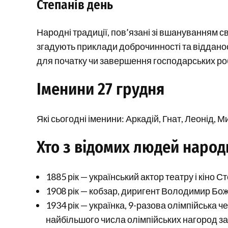
Степанів день
Народні традиції, пов’язані зі вшануванням с
згадують приклади доброчинності та віддано
для початку чи завершення господарських робі
Іменини 27 грудня
Які сьогодні іменини: Аркадій, Гнат, Леонід, 
Хто з відомих людей народ
1885 рік — український актор театру і кіно 
1908 рік — кобзар, диригент Володимир Бож
1934 рік — українка, 9-разова олімпійська ч
найбільшого числа олімпійських нагород за