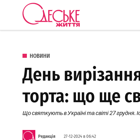
Перейти до вмісту
Одеське
Життя
ОПУБЛІКОВАНО В
НОВИНИ
День вирізанн
торта: що ще с
Що святкують в Україні та світі 27 грудня. Іс
Редакція
27-12-2024 в 06:42