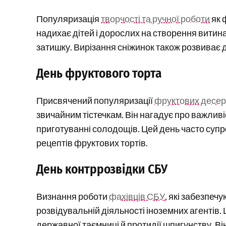
Популяризація
творчості та ручної роботи
як 
надихає дітей і дорослих на створення витин
затишку. Вирізання сніжинок також розвиває д
День фруктового торта
Присвячений популяризації
фруктових десер
звичайним тістечкам. Він нагадує про важливі
приготуванні солодощів. Цей день часто супр
рецептів фруктових тортів.
День контррозвідки СБУ
Визнання роботи
фахівців СБУ
, які забезпеч
розвідувальній діяльності іноземних агентів.
державної таємниці й протидії шпигунству. Ві