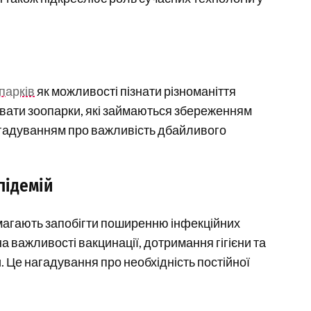
парків
як можливості пізнати різноманіття
увати зоопарки, які займаються збереженням
 нагадуванням про важливість дбайливого
підемій
омагають запобігти поширенню інфекційних
а важливості вакцинації, дотримання гігієни та
и. Це нагадування про необхідність постійної