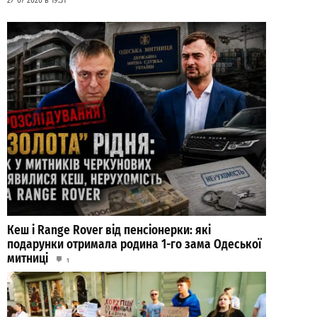
27-07-2026 в 19:31
Кеш і Range Rover від пенсіонерки: які
подарунки отримала родина 1-го зама Одеської
митниці
1
21-07-2026 в 11:08
ВИБІР РЕДАКЦІЇ