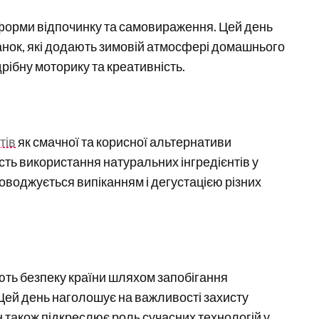
форми відпочинку та самовираження. Цей день
анок, які додають зимовій атмосфері домашнього
рібну моторику та креативність.
тів
як смачної та корисної альтернативи
сть використання натуральних інгредієнтів у
оводжується випіканням і дегустацією різних
ують безпеку країни шляхом запобігання
 Цей день наголошує на важливості захисту
н також підкреслює роль сучасних технологій у