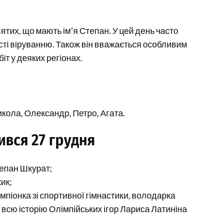
вятих, що мають ім’я Степан. У цей день часто
сті віруванню. Також він вважається особливим
т у деяких регіонах.
Микола, Олександр, Петро, Агата.
ився 27 грудня
Степан Шкурат;
ик;
емпіонка зі спортивної гімнастики, володарка
 всю історію Олімпійських ігор Лариса Латиніна