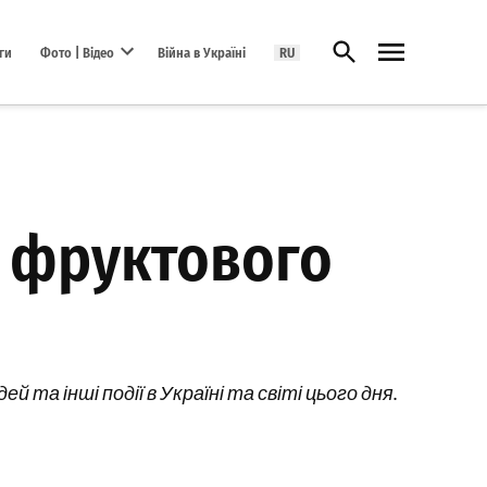
Відкрити пошук
ги
Фото | Відео
Війна в Україні
RU
Open dropdown menu
ь фруктового
 та інші події в Україні та світі цього дня.