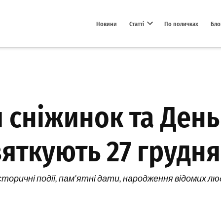
Новини
Статті
По поличках
Бло
Open dropdown menu
я сніжинок та Ден
вяткують 27 грудня
торичні події, пам’ятні дати, народження відомих людей