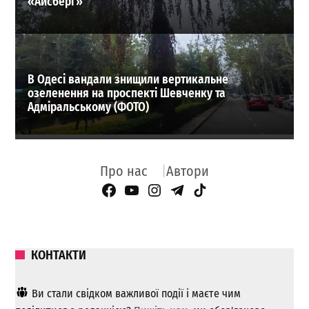
«Айсберг»
В Одесі вандали знищили вертикальне
озеленення на проспекті Шевченку та
Адміральському (ФОТО)
Про нас
Автори
Facebook Page
YouTube
Instagram
Telegram
TikTok
КОНТАКТИ
Ви стали свідком важливої ​​події і маєте чим