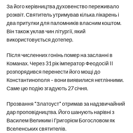
За його керівництва духовенство переживало
розквіт. Святитель утримував кілька лікарень і
два притулки для паломників власним коштом.
Він також уклав чин літургії, який
використовується дотепер.
Після численних гонінь помер на засланні в
Команах. Через 31 рік імператор Феодосій II
розпорядився перенести його мощі до
Константинополя – вони виявилися нетлінними.
Саме цю подію згадують 27 січня.
Прозвання “Златоуст” отримав за надзвичайний
дар проповідництва. Його шанують нарівні з
Василем Великим і Григорієм Богословом як
Вселенських святителів.