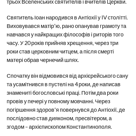
трьох Вселенських святителів і вчителів Церкви.
Святитель Іоан народився в Антіохії у IV столітті.
Виховувався матір’ю, рано опанував грамоту та
навчався у найкращих філософів і риторів того
часу. У 20 років прийняв хрещення, через три
роки став церковним читцем, а після смерті
матері обрав чернечий шлях.
Спочатку він відмовився від архієрейського сану
та усамітнився в пустелі на 4 роки, де написав
знамениті богословські праці. Потім два роки
провів у печері у повному мовчанні. Через
погіршення здоров’я повернувся до Антіохії, де
послідовно став дияконом, пресвітером, а
згодом – архієпископом Константинополя.