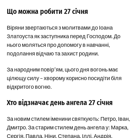
Що можна робити 27 січня
Віряни звертаються з молитвами до Іоана
Златоуста як заступника перед Господом. До
нього моляться про допомогу в навчанні,
подолання відчаю та захист родини.
За народним повір’ям, цього дня вогонь має
цілющу силу – хворому корисно посидіти біля
відкритого вогню.
Хто відзначає день ангела 27 січня
За новим стилем іменини святкують: Петро, Іван,
Дмитро. За старим стилем день ангела у: Марка,
Сергія, Павла, Ніни, Степана, Іллі, Андрія.