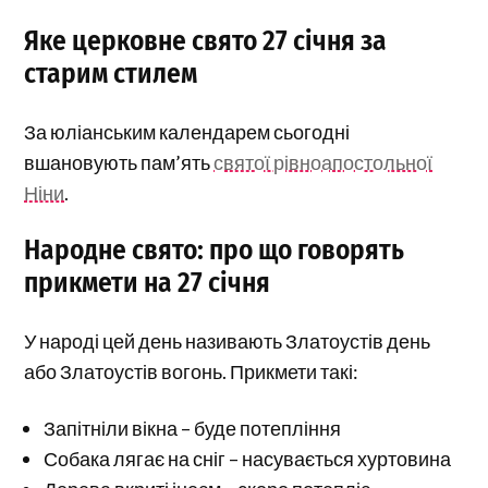
Яке церковне свято 27 січня за
старим стилем
За юліанським календарем сьогодні
вшановують пам’ять
святої рівноапостольної
Ніни
.
Народне свято: про що говорять
прикмети на 27 січня
У народі цей день називають Златоустів день
або Златоустів вогонь. Прикмети такі:
Запітніли вікна – буде потепління
Собака лягає на сніг – насувається хуртовина