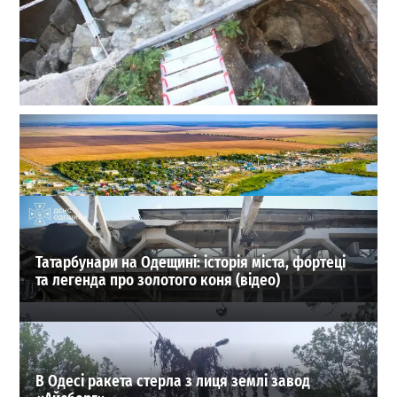
Сенсація на Приморському бульварі: археологи
Одеси знайшли одну з веж Османського замку
Хаджибей
0
03-08-2026 в 08:49
ВИБІР РЕДАКЦІЇ
Татарбунари на Одещині: історія міста, фортеці
та легенда про золотого коня (відео)
В Одесі ракета стерла з лиця землі завод