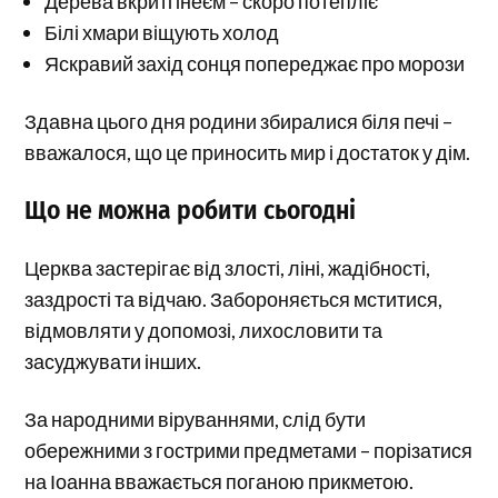
Дерева вкриті інеєм – скоро потепліє
Білі хмари віщують холод
Яскравий захід сонця попереджає про морози
Здавна цього дня родини збиралися біля печі –
вважалося, що це приносить мир і достаток у дім.
Що не можна робити сьогодні
Церква застерігає від злості, ліні, жадібності,
заздрості та відчаю. Забороняється мститися,
відмовляти у допомозі, лихословити та
засуджувати інших.
За народними віруваннями, слід бути
обережними з гострими предметами – порізатися
на Іоанна вважається поганою прикметою.