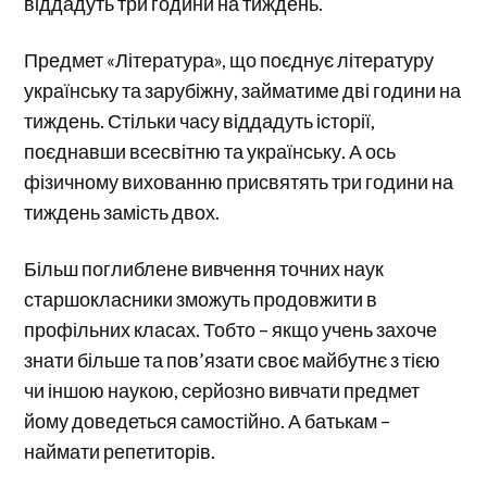
віддадуть три години на тиждень.
Предмет «Література», що поєднує літературу
українську та зарубіжну, займатиме дві години на
тиждень. Стільки часу віддадуть історії,
поєднавши всесвітню та українську. А ось
фізичному вихованню присвятять три години на
тиждень замість двох.
Більш поглиблене вивчення точних наук
старшокласники зможуть продовжити в
профільних класах. Тобто – якщо учень захоче
знати більше та пов’язати своє майбутнє з тією
чи іншою наукою, серйозно вивчати предмет
йому доведеться самостійно. А батькам –
наймати репетиторів.