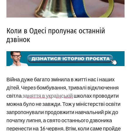
Коли в Одесі пролунає останній
дзвінок
Війна дуже багато змінила в житті нас і наших
дітей. Через бомбування, тривалі відключення
світла
заняття в українській
школах проводити
можна було не завжди. Тож у міністерстві освіти
запропонували продовжити навчальний рік до
початку липня, а свято останнього дзвоника
перенести на 16 червня. Втім, коли саме пройде