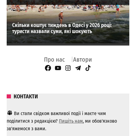
Скільки коштує тиждень в Одесі у 2026 році:
туристи назвали суми, які шокують
Про нас
Автори
Facebook Page
YouTube
Instagram
Telegram
TikTok
КОНТАКТИ
Ви стали свідком важливої ​​події і маєте чим
поділитися з редакцією?
Пишіть нам
, ми обов'язково
зв'яжемося з вами.