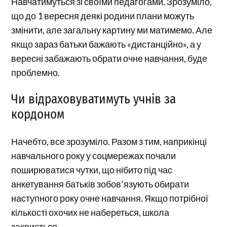
Навчатимуться зі своїми педагогами. Зрозуміло,
що до 1 вересня деякі родини плани можуть
змінити, але загальну картину ми матимемо. Але
якщо зараз батьки бажають «дистанційно», а у
вересні забажають обрати очне навчання, буде
проблемно.
Чи відраховуватимуть учнів за
кордоном
Начебто, все зрозуміло. Разом з тим, наприкінці
навчального року у соцмережах почали
поширюватися чутки, що нібито під час
анкетування батьків зобов’язують обирати
наступного року очне навчання. Якщо потрібної
кількості охочих не набереться, школа
закриється.