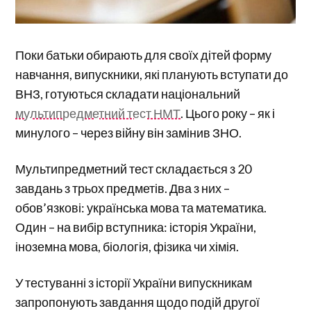
Поки батьки обирають для своїх дітей форму
навчання, випускники, які планують вступати до
ВНЗ, готуються складати національний
мультипредметний тест НМТ
. Цього року – як і
минулого – через війну він замінив ЗНО.
Мультипредметний тест складається з 20
завдань з трьох предметів. Два з них –
обов’язкові: українська мова та математика.
Один – на вибір вступника: історія України,
іноземна мова, біологія, фізика чи хімія.
У тестуванні з історії України випускникам
запропонують завдання щодо подій другої