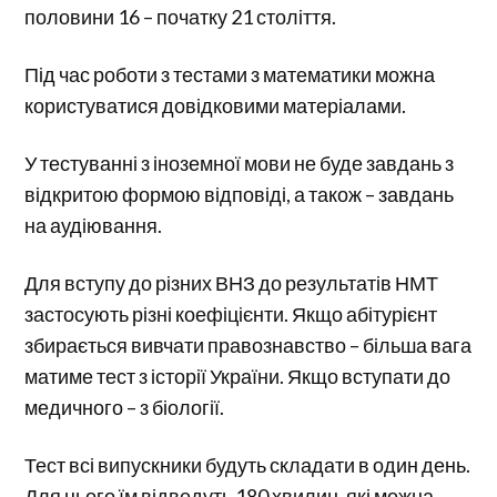
половини 16 – початку 21 століття.
Під час роботи з тестами з математики можна
користуватися довідковими матеріалами.
У тестуванні з іноземної мови не буде завдань з
відкритою формою відповіді, а також – завдань
на аудіювання.
Для вступу до різних ВНЗ до результатів НМТ
застосують різні коефіцієнти. Якщо абітурієнт
збирається вивчати правознавство – більша вага
матиме тест з історії України. Якщо вступати до
медичного – з біології.
Тест всі випускники будуть складати в один день.
Для цього їм відведуть 180 хвилин, які можна