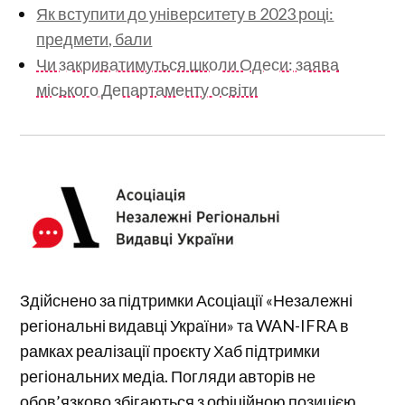
Як вступити до університету в 2023 році:
предмети, бали
Чи закриватимуться школи Одеси: заява
міського Департаменту освіти
Здійснено за підтримки Асоціації «Незалежні
регіональні видавці України» та WAN-IFRA в
рамках реалізації проєкту Хаб підтримки
регіональних медіа. Погляди авторів не
обов’язково збігаються з офіційною позицією