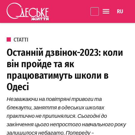
Перейти до вмісту
Language 
Одеське
Життя
ОПУБЛІКОВАНО В
СТАТТІ
Останній дзвінок-2023: коли
він пройде та як
працюватимуть школи в
Одесі
Незважаючи на повітряні тривоги та
блекаути, заняття в одеських школах
практично не припинялися. Сьогодні до
закінчення цього непростого навчального року
залишилося небагато. Попереду –