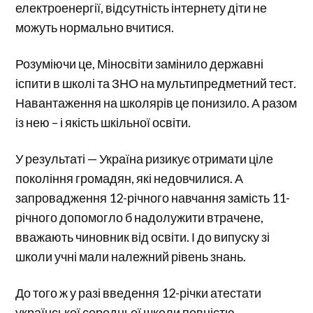
електроенергії, відсутність інтернету діти не
можуть нормально вчитися.
Розуміючи це, Міносвіти замінило державні
іспити в школі та ЗНО на мультипредметний тест.
Навантаження на школярів це понизило. А разом
із нею – і якість шкільної освіти.
У результаті — Україна ризикує отримати ціле
покоління громадян, які недовчилися. А
запровадження 12-річного навчання замість 11-
річного допомогло б надолужити втрачене,
вважають чиновник від освіти. І до випуску зі
школи учні мали належний рівень знань.
До того ж у разі введення 12-річки атестати
української середньої школи повністю