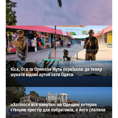
Після атаки дронів на Одещині у лікарні опинилися
двоє дітей: дівчинка у важкому стані
0
01-08-2026 в 15:27
ВИБІР РЕДАКЦІЇ
Кіса, Ося та Орнелла Мути переїхали: де тепер
шукати відомі артоб’єкти Одеси
«Хотілося все кинути»: на Одещині ветеран
створив простір для побратимів, а його спалили