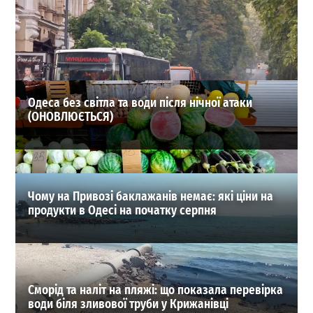
Магнітна буря відступає? Яким буде геомагнітний
фон 5 серпня
0
05-08-2026 в 05:52
ВИБІР РЕДАКЦІЇ
Одеса без світла та води після нічної атаки
(ОНОВЛЮЄТЬСЯ)
Чому на Привозі баклажанів немає: які ціни на
продукти в Одесі на початку серпня
Сморід та наліт на пляжі: що показала перевірка
води біля зливової труби у Крижанівці