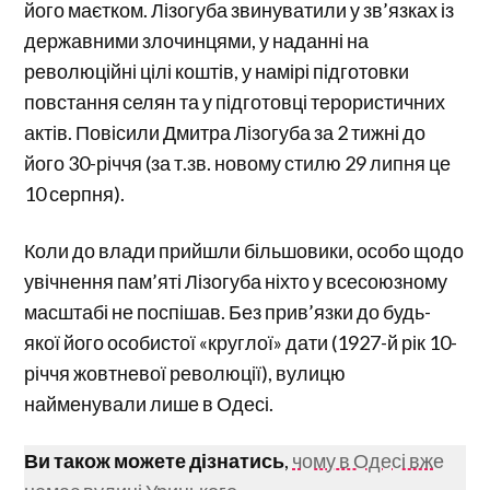
його маєтком. Лізогуба звинуватили у зв’язках із
державними злочинцями, у наданні на
революційні цілі коштів, у намірі підготовки
повстання селян та у підготовці терористичних
актів. Повісили Дмитра Лізогуба за 2 тижні до
його 30-річчя (за т.зв. новому стилю 29 липня це
10 серпня).
Коли до влади прийшли більшовики, особо щодо
увічнення пам’яті Лізогуба ніхто у всесоюзному
масштабі не поспішав. Без прив’язки до будь-
якої його особистої «круглої» дати (1927-й рік 10-
річчя жовтневої революції), вулицю
найменували лише в Одесі.
Ви також можете дізнатись
,
чому в Одесі вже