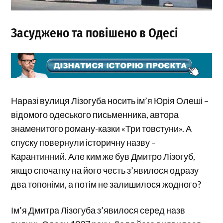
Засуджено та повішено в Одесі
Наразі вулиця Лізогуба носить ім’я Юрія Олеші –
відомого одеського письменника, автора
знаменитого роману-казки «Три товстуни». А
спуску повернули історичну назву –
Карантинний. Але ким же був Дмитро Лізогуб,
якщо спочатку на його честь з’явилося одразу
два топоніми, а потім не залишилося жодного?
Ім’я Дмитра Лізогуба з’явилося серед назв