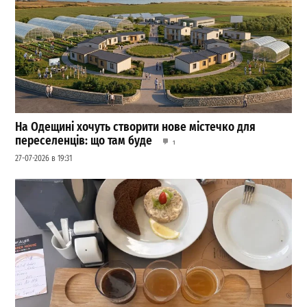
На Одещині хочуть створити нове містечко для
переселенців: що там буде
1
27-07-2026 в 19:31