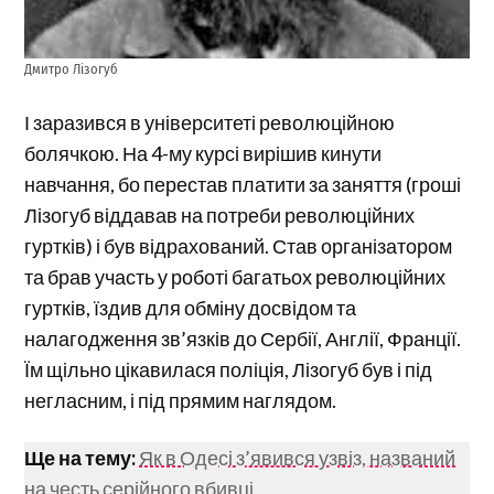
Дмитро Лізогуб
І заразився в університеті революційною
болячкою. На 4-му курсі вирішив кинути
навчання, бо перестав платити за заняття (гроші
Лізогуб віддавав на потреби революційних
гуртків) і був відрахований. Став організатором
та брав участь у роботі багатьох революційних
гуртків, їздив для обміну досвідом та
налагодження зв’язків до Сербії, Англії, Франції.
Їм щільно цікавилася поліція, Лізогуб був і під
негласним, і під прямим наглядом.
Ще на тему:
Як в Одесі з’явився узвіз, названий
на честь серійного вбивці