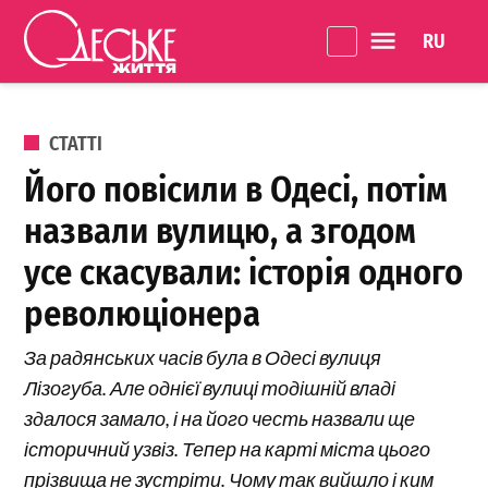
Перейти до вмісту
Language 
Одеське
Життя
ОПУБЛІКОВАНО В
СТАТТІ
Його повісили в Одесі, потім
назвали вулицю, а згодом
усе скасували: історія одного
революціонера
За радянських часів була в Одесі вулиця
Лізогуба. Але однієї вулиці тодішній владі
здалося замало, і на його честь назвали ще
історичний узвіз. Тепер на карті міста цього
прізвища не зустріти. Чому так вийшло і ким