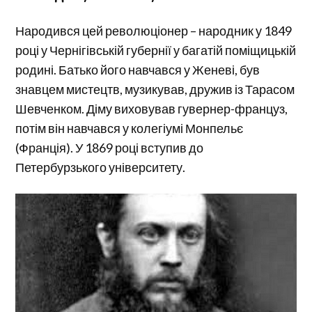
Народився цей революціонер – народник у 1849
році у Чернігівській губернії у багатій поміщицькій
родині. Батько його навчався у Женеві, був
знавцем мистецтв, музикував, дружив із Тарасом
Шевченком. Діму виховував гувернер-француз,
потім він навчався у колегіумі Монпельє
(Франція). У 1869 році вступив до
Петербурзького університету.