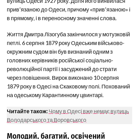
вулиць Одеси 1927 року. Доля його виявилася
прив’язаною до Одеси, причому «прив’язаною» і
в прямому, і в переносному значенні слова.
Життя Дмитра Лізогуба закінчилося у мотузковій
петлі. 6 серпня 1879 року Одеським військово-
окружним судом він був визнаний одним з
головних керівників російської соціально-
революційної партії і засуджений до страти
через повішення. Вирок виконано 10 серпня
1879 року в Одесі на Скаковому полі. Похований
на одеському Карантинному цвинтарі.
Читайте також:
Чому в Одесі вже немає вулиць
Володарського та Воровського
Молодий, багатий, освічений