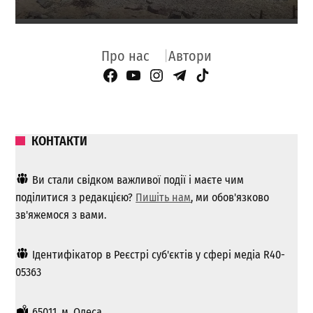
Про нас
Автори
Facebook Page
YouTube
Instagram
Telegram
TikTok
КОНТАКТИ
Ви стали свідком важливої ​​події і маєте чим
поділитися з редакцією?
Пишіть нам
, ми обов'язково
зв'яжемося з вами.
Ідентифікатор в Реєстрі суб'єктів у сфері медіа R40-
05363
65011, м. Одеса