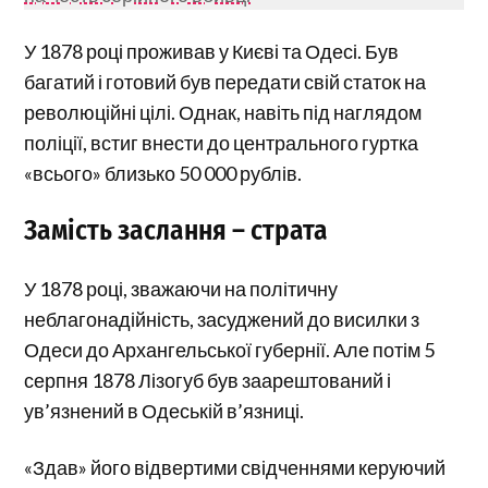
У 1878 році проживав у Києві та Одесі. Був
багатий і готовий був передати свій статок на
революційні цілі. Однак, навіть під наглядом
поліції, встиг внести до центрального гуртка
«всього» близько 50 000 рублів.
Замість заслання – страта
У 1878 році, зважаючи на політичну
неблагонадійність, засуджений до висилки з
Одеси до Архангельської губернії. Але потім 5
серпня 1878 Лізогуб був заарештований і
ув’язнений в Одеській в’язниці.
«Здав» його відвертими свідченнями керуючий