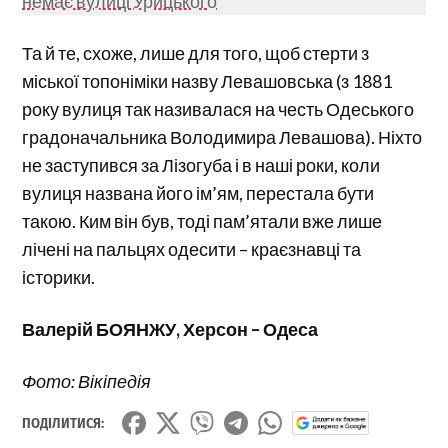
немає вулиці Урицького
Та й те, схоже, лише для того, щоб стерти з
міської топоніміки назву Левашовська (з 1881
року вулиця так називалася на честь Одеського
градоначальника Володимира Левашова). Ніхто
не заступився за Лізогуба і в наші роки, коли
вулиця названа його ім’ям, перестала бути
такою. Ким він був, тоді пам’ятали вже лише
лічені на пальцях одесити – краєзнавці та
історики.
Валерій БОЯНЖУ, Херсон – Одеса
Фото: Вікіпедія
ПОДІЛИТИСЯ: