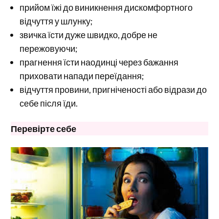
прийом їжі до виникнення дискомфортного
відчуття у шлунку;
звичка їсти дуже швидко, добре не
пережовуючи;
прагнення їсти наодинці через бажання
приховати напади переїдання;
відчуття провини, пригніченості або відрази до
себе після їди.
Перевірте себе