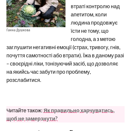
втраті контролю над
апетитом, коли
людина продовжує
їсти не тому, що
Ганна Душкова
голодна, а з метою
заглушити негативні емоції (страх, тривогу, гнів,
почуття самотності або втрати). Їжа в даному разі
– своєрідні ліки, тонізуючий засіб, що дозволяє
на якийсь час забути про проблему,
розслабитися.
Читайте також:
Як правильно харчуватись,
щоб не замерзнути?