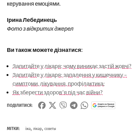
керування емоціями.
Ірина Лебединець
Фото з відкритих джерел
Ви також можете дізнатися:
Запитайте у лікаря: чому виникає застій жовчі?
Запитайте у лікаря: запалення у кишечнику –
симптоми, лікування, профілактика;
Як зберегти здоров’я під час війни?
ПОДІЛИТИСЯ:
,
,
МІТКИ:
їжа
лікар
советы