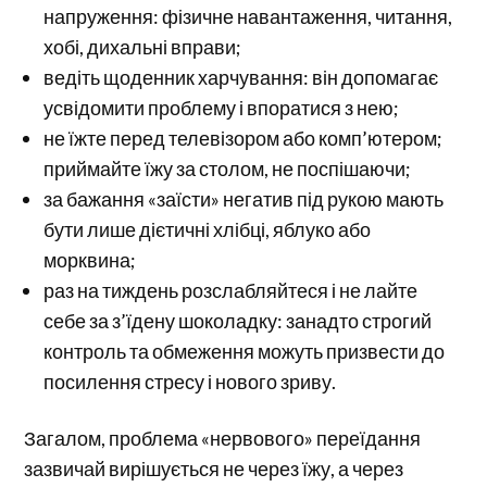
напруження: фізичне навантаження, читання,
хобі, дихальні вправи;
ведіть щоденник харчування: він допомагає
усвідомити проблему і впоратися з нею;
не їжте перед телевізором або комп’ютером;
приймайте їжу за столом, не поспішаючи;
за бажання «заїсти» негатив під рукою мають
бути лише дієтичні хлібці, яблуко або
морквина;
раз на тиждень розслабляйтеся і не лайте
себе за з’їдену шоколадку: занадто строгий
контроль та обмеження можуть призвести до
посилення стресу і нового зриву.
Загалом, проблема «нервового» переїдання
зазвичай вирішується не через їжу, а через