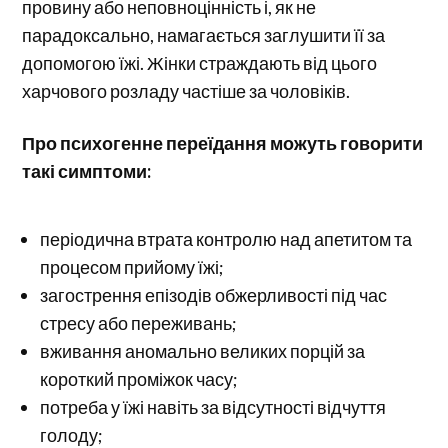
провину або неповноцінність і, як не
парадоксально, намагається заглушити її за
допомогою їжі. Жінки страждають від цього
харчового розладу частіше за чоловіків.
Про психогенне переїдання можуть говорити
такі симптоми:
періодична втрата контролю над апетитом та
процесом прийому їжі;
загострення епізодів обжерливості під час
стресу або переживань;
вживання аномально великих порцій за
короткий проміжок часу;
потреба у їжі навіть за відсутності відчуття
голоду;