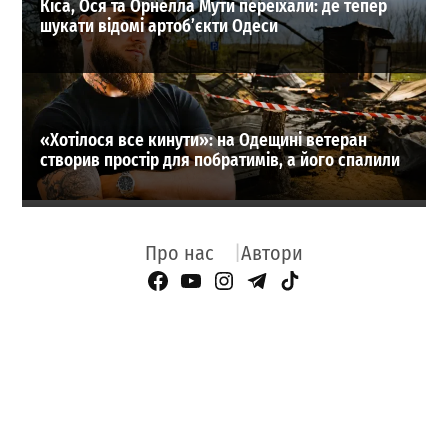
Кіса, Ося та Орнелла Мути переїхали: де тепер
шукати відомі артоб’єкти Одеси
«Хотілося все кинути»: на Одещині ветеран
створив простір для побратимів, а його спалили
Про нас
Автори
Facebook Page
YouTube
Instagram
Telegram
TikTok