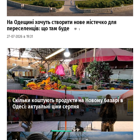
На Одещині хочуть створити нове містечко для
переселенців: що там буде
1
27-07-2026 в 19:31
Не лише паливо: еколог пояснив, чому затонуле біля
Одеси судно небезпечне для моря
0
01-08-2026 в 20:32
ВИБІР РЕДАКЦІЇ
Скільки коштують продукти на Новому базарі в
Одесі: актуальні ціни серпня