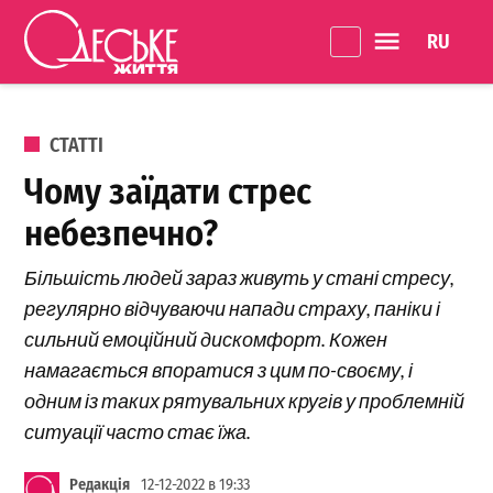
Перейти до вмісту
Language 
Одеське
Життя
ОПУБЛІКОВАНО В
СТАТТІ
Чому заїдати стрес
небезпечно?
Більшість людей зараз живуть у стані стресу,
регулярно відчуваючи напади страху, паніки і
сильний емоційний дискомфорт. Кожен
намагається впоратися з цим по-своєму, і
одним із таких рятувальних кругів у проблемній
ситуації часто стає їжа.
Редакція
12-12-2022 в 19:33