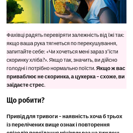
Фахівці радять перевіряти залежність від їжі так:
якщо ваша рука тягнеться по перекушування,
запитайте себе: «Чи хочеться мені зараз з’їсти
скоринку хліба?». Якщо так, значить, ви дійсно
голодні і потрібно нормально поїсти.
Якщо ж вас
приваблює не скоринка, а цукерка – схоже, ви
заїдаєте стрес
.
Що робити?
Привід для тривоги – наявність хоча б трьох
і
з перелічених вище ознак і повторення
епізодів переїдання мінімум раз на тиждень