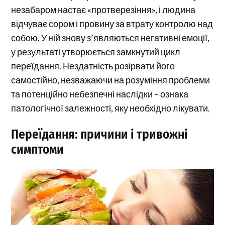
незабаром настає «протверезіння», і людина
відчуває сором і провину за втрату контролю над
собою. У ній знову з’являються негативні емоції,
у результаті утворюється замкнутий цикл
переїдання. Нездатність розірвати його
самостійно, незважаючи на розуміння проблеми
та потенційно небезпечні наслідки – ознака
патологічної залежності, яку необхідно лікувати.
Переїдання: причини і тривожні
симптоми