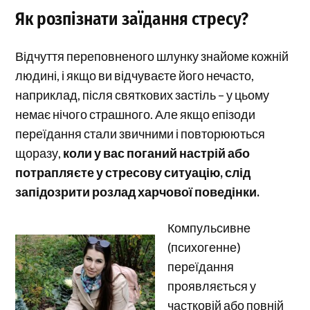
Як розпізнати заїдання стресу?
Відчуття переповненого шлунку знайоме кожній
людині, і якщо ви відчуваєте його нечасто,
наприклад, після святкових застіль – у цьому
немає нічого страшного. Але якщо епізоди
переїдання стали звичними і повторюються
щоразу,
коли
у вас
поганий настрій або
потрапляєте у стресову ситуацію,
слід
запідозрити розлад харчової поведінки.
Компульсивне
(психогенне)
переїдання
проявляється у
частковій або повній