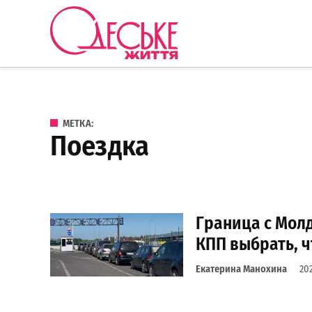
Перейти к содержанию
Одеське
життя
МЕТКА:
поездка
Граница с Молд
КПП выбрать, ч
Екатерина Манохина
20