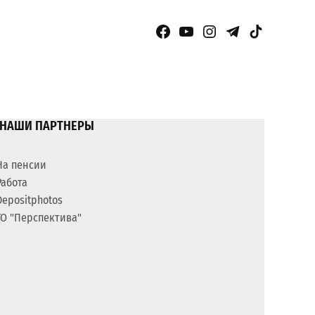
Facebook Page
YouTube
Instagram
Telegram
TikTok
НАШИ ПАРТНЕРЫ
На пенсии
Работа
Depositphotos
ГО "Перспектива"