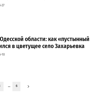
-27
 Одесской области: как «пустынный
ился в цветущее село Захарьевка
6-10
3
…
6