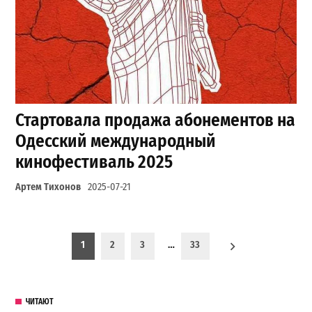
Стартовала продажа абонементов на
Одесский международный
кинофестиваль 2025
Артем Тихонов
2025-07-21
Пагинация записей
1
2
3
…
33
ЧИТАЮТ