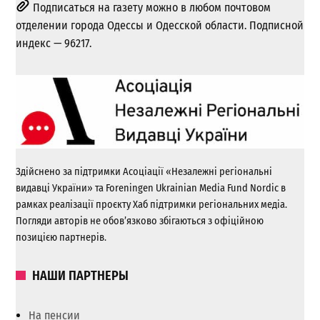
Подписаться на газету можно в любом почтовом
отделении города Одессы и Одесской области. Подписной
индекс — 96217.
Здійснено за підтримки Асоціації «Незалежні регіональні
видавці України» та Foreningen Ukrainian Media Fund Nordic в
рамках реалізації проєкту Хаб підтримки регіональних медіа.
Погляди авторів не обов’язково збігаються з офіційною
позицією партнерів.
НАШИ ПАРТНЕРЫ
На пенсии