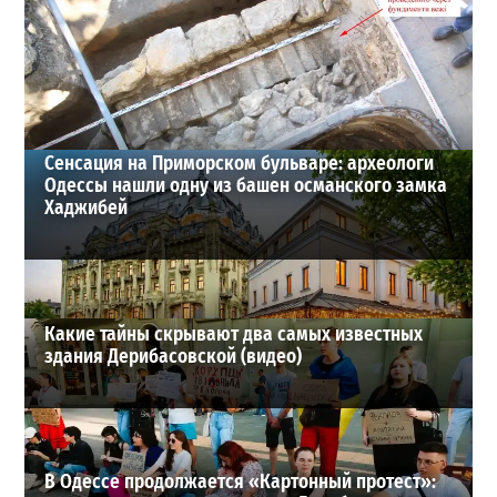
Шезлонги, бунгало и VIP-зоны: сколько придется
заплатить за отдых в Аркадии
3
21-07-2026 в 19:23
ВИБОР РЕДАКЦИИ
Сенсация на Приморском бульваре: археологи
Одессы нашли одну из башен османского замка
Хаджибей
Какие тайны скрывают два самых известных
здания Дерибасовской (видео)
В Одессе продолжается «Картонный протест»: