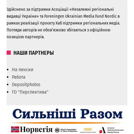
Здійснено за підтримки Асоціації «Незалежні регіональні
видавці України» та Foreningen Ukrainian Media Fund Nordic в
рамках реалізації проєкту Хаб підтримки регіональних медіа.
Погляди авторів не обов’язково збігаються з офіційною
позицією партнерів.
НАШИ ПАРТНЕРЫ
На пенсии
Работа
Depositphotos
ГО "Перспектива"