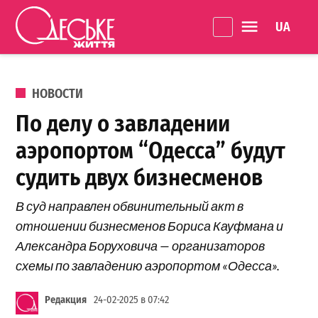
Перейти к содержанию
Language 
Одеське
життя
ОПУБЛИКОВАНО В
НОВОСТИ
По делу о завладении
аэропортом “Одесса” будут
судить двух бизнесменов
В суд направлен обвинительный акт в
отношении бизнесменов Бориса Кауфмана и
Александра Боруховича — организаторов
схемы по завладению аэропортом «Одесса».
Редакция
24-02-2025 в 07:42