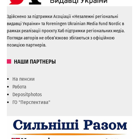
Здійснено за підтримки Асоціації «Незалежні регіональні
видавці України» та Foreningen Ukrainian Media Fund Nordic в
рамках реалізації проєкту Хаб підтримки регіональних медіа.
Погляди авторів не обов’язково збігаються з офіційною
позицією партнерів.
НАШИ ПАРТНЕРЫ
На пенсии
Работа
Depositphotos
ГО "Перспектива"