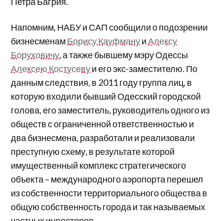
Петра Багрия.
Напомним, НАБУ и САП сообщили о подозрении
бизнесменам
Борису Кауфману
и
Алексу
Боруховичу
, а также бывшему мэру Одессы
Алексею Костусеву
и его экс-заместителю. По
данным следствия, в 2011 году группа лиц, в
которую входили бывший Одесский городской
голова, его заместитель, руководитель одного из
обществ с ограниченной ответственностью и
два бизнесмена, разработали и реализовали
преступную схему, в результате которой
имущественный комплекс стратегического
объекта – международного аэропорта перешел
из собственности территориального общества в
общую собственность города и так называемых
частных инвесторов.