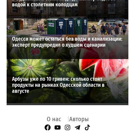
водой к столетним колодцам
Одесса может остаться без воды и канализации:
эксперт предупредил о худшем сценарии
Арбузы уже по 10 гривен: сколько стоят
продукты на рынках Одесской области в
августе
О нас
Авторы
Facebook Page
YouTube
Instagram
Telegram
TikTok