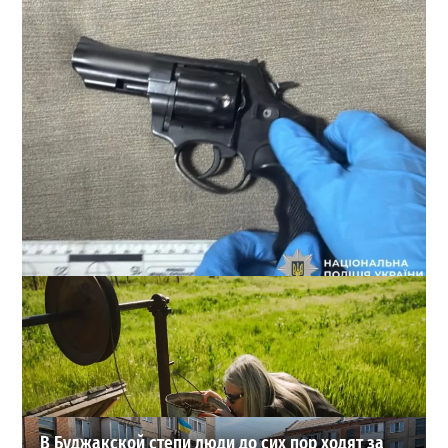
В Одессе стреляли по сотрудникам ТЦК: есть
раненые (ОБНОВЛЕНО)
2
02-08-2026 в 22:15
ВИБОР РЕДАКЦИИ
В Буджакской степи люди до сих пор ходят за