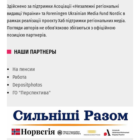
Здійснено за підтримки Асоціації «Незалежні регіональні
видавці України» та Foreningen Ukrainian Media Fund Nordic в
рамках реалізації проєкту Хаб підтримки регіональних медіа.
Погляди авторів не обов’язково збігаються з офіційною
позицією партнерів.
НАШИ ПАРТНЕРЫ
На пенсии
Работа
Depositphotos
ГО "Перспектива"