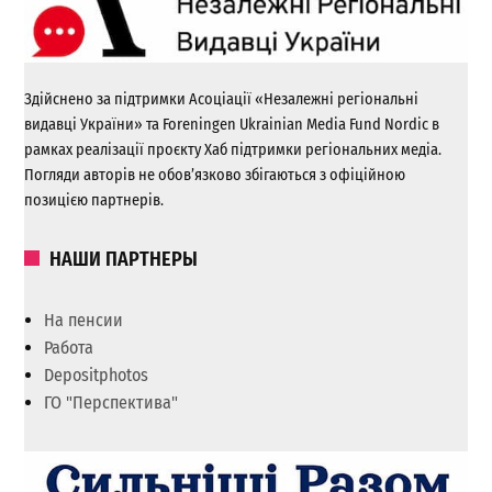
Здійснено за підтримки Асоціації «Незалежні регіональні
видавці України» та Foreningen Ukrainian Media Fund Nordic в
рамках реалізації проєкту Хаб підтримки регіональних медіа.
Погляди авторів не обов’язково збігаються з офіційною
позицією партнерів.
НАШИ ПАРТНЕРЫ
На пенсии
Работа
Depositphotos
ГО "Перспектива"