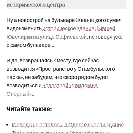
исторического центра
Ну а новострой на бульваре Жванецкого сумел
видоизменить
историческое здание бывшей
Ювелирки на улице Софиевской
, не говоря уже
о самом бульваре…
И да, возвращаясь к месту, где сейчас
возводится «Пространство у Стамбульского
парка», не забудем, что скоро рядом будет
возводиться и
новострой «с видом на
Оперный»
…
Читайте также:
И следа не осталось: в Одессе снесли здание
Таможенных складов и Морской школы
;