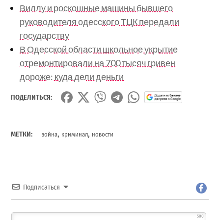
Виллу и роскошные машины бывшего
руководителя одесского ТЦК передали
государству
В Одесской области школьное укрытие
отремонтировали на 700 тысяч гривен
дороже: куда дели деньги
ПОДЕЛИТЬСЯ:
,
,
МЕТКИ:
война
криминал
новости
Подписаться
500