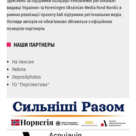
Здійснено за підтримки Асоціації «Незалежні регіональні
видавці України» та Foreningen Ukrainian Media Fund Nordic в
рамках реалізації проєкту Хаб підтримки регіональних медіа.
Погляди авторів не обов’язково збігаються з офіційною
позицією партнерів.
НАШИ ПАРТНЕРЫ
На пенсии
Работа
Depositphotos
ГО "Перспектива"