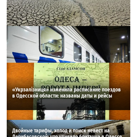
Днестр рекордно обмелел: одесситов просят срочно
экономить воду
2
29-07-2026 в 19:28
ВИБОР РЕДАКЦИИ
«Укрзалізниця» изменила расписание поездов
в Одесской области: названы даты и рейсы
Двойные тарифы, холод и поиск невест на
Дерибасовской: что удивило британца в Одессе