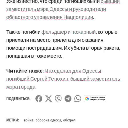
Уже известно, что среди погибших были
бывший
заместитель мэра Одессы и руководители
областного управления Нацполиции
.
Также погибли
фельдшер и пожарный
, которые
приехали на место прилета для оказания
помощи пострадавшим. Их убила вторая ракета,
попавшая в тоже место.
Читайте также:
Что сделал для Одессы
погибший Сергей Тетюхин, бывший заместитель
мэра города
ПОДЕЛИТЬСЯ:
,
,
МЕТКИ:
война
оборона одессы
обстрел