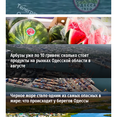
Под Одессой уносит в море ребенка на матрасе и
мужчину: идет спасательная операция
2
28-07-2026 в 17:51
ВИБОР РЕДАКЦИИ
Арбузы уже по 10 гривен: сколько стоят
продукты на рынках Одесской области в
августе
Черное море стало одним из самых опасных в
мире: что происходит у берегов Одессы