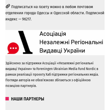
Подписаться на газету можно в любом почтовом
отделении города Одессы и Одесской области. Подписной
индекс — 96217.
Здійснено за підтримки Асоціації «Незалежні регіональні
видавці України» та Foreningen Ukrainian Media Fund Nordic в
рамках реалізації проєкту Хаб підтримки регіональних медіа.
Погляди авторів не обов’язково збігаються з офіційною
позицією партнерів.
НАШИ ПАРТНЕРЫ