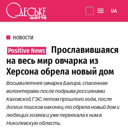
Перейти к содержанию
Language 
Одеське
життя
ОПУБЛИКОВАНО В
НОВОСТИ
Прославившаяся
на весь мир овчарка из
Херсона обрела новый дом
Восьмилетняя овчарка Багира, спасенная
волонтерами после подрыва россиянами
Каховской ГЭС летом прошлого года, после
долгих поисков наконец-то обрела новый дом и
любящих хозяев и уже переехала к ним в
Николевскую область.