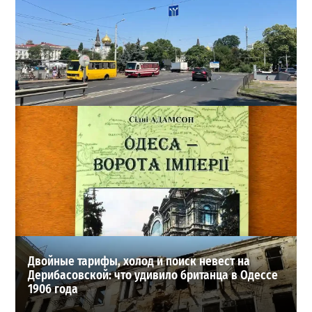
В Одессе на Среднефонтанской изменили схему
движения: что важно знать водителям
2
08-08-2026 в 09:29
ВИБОР РЕДАКЦИИ
Двойные тарифы, холод и поиск невест на
Дерибасовской: что удивило британца в Одессе
1906 года