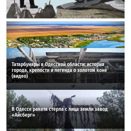
Полковник ВСУ рассказал, выдержит ли Одесса
новое наступление
2
27-07-2026 в 11:19
ВИБОР РЕДАКЦИИ
Татарбунары в Одесской области: история
города, крепости и легенда о золотом коне
(видео)
В Одессе ракета стерла с лица земли завод
«Айсберг»