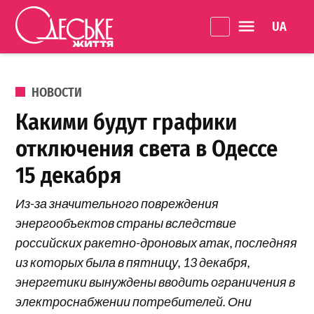
Перейти к содержанию
Language 
Одеське
життя
ОПУБЛИКОВАНО В
НОВОСТИ
Какими будут графики
отключения света в Одессе
15 декабря
Из-за значительного повреждения
энергообъектов страны вследствие
российских ракетно-дроновых атак, последняя
из которых была в пятницу, 13 декабря,
энергетики вынуждены вводить ограничения в
электроснабжении потребителей. Они