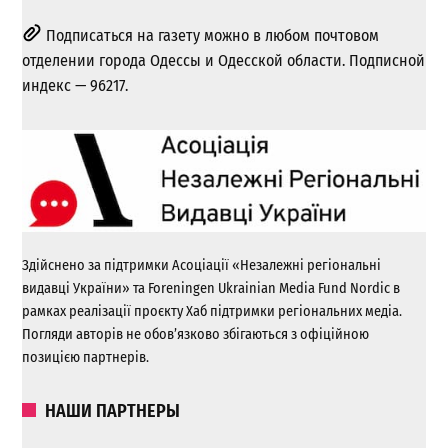
Подписаться на газету можно в любом почтовом
отделении города Одессы и Одесской области. Подписной
индекс — 96217.
Здійснено за підтримки Асоціації «Незалежні регіональні
видавці України» та Foreningen Ukrainian Media Fund Nordic в
рамках реалізації проєкту Хаб підтримки регіональних медіа.
Погляди авторів не обов’язково збігаються з офіційною
позицією партнерів.
НАШИ ПАРТНЕРЫ