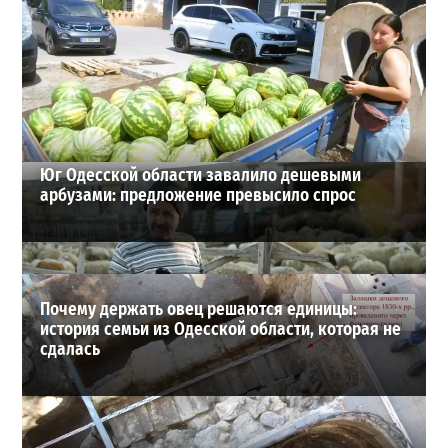
Шезлонги, бунгало и VIP-зоны: сколько придется
заплатить за отдых в Аркадии
3
21-07-2026 в 19:23
ВИБОР РЕДАКЦИИ
Юг Одесской области завалило дешевыми
арбузами: предложение превысило спрос
Почему держать овец решаются единицы:
история семьи из Одесской области, которая не
сдалась