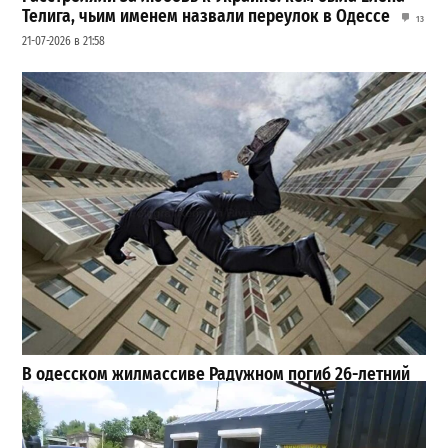
Телига, чьим именем назвали переулок в Одессе
13
21-07-2026 в 21:58
В одесском жилмассиве Радужном погиб 26-летний
мужчина: что известно
3
27-07-2026 в 13:47