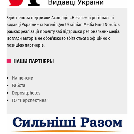
Здійснено за підтримки Асоціації «Незалежні регіональні
видавці України» та Foreningen Ukrainian Media Fund Nordic в
рамках реалізації проєкту Хаб підтримки регіональних медіа.
Погляди авторів не обов’язково збігаються з офіційною
позицією партнерів.
НАШИ ПАРТНЕРЫ
На пенсии
Работа
Depositphotos
ГО "Перспектива"