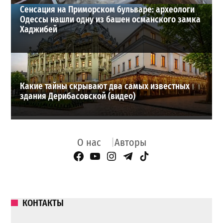
Сенсация на Приморском бульваре: археологи
Одессы нашли одну из башен османского замка
Хаджибей
Какие тайны скрывают два самых известных
здания Дерибасовской (видео)
О нас
Авторы
Facebook Page
YouTube
Instagram
Telegram
TikTok
КОНТАКТЫ