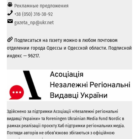
Рекламные предложения
+38 (050) 316-38-92
gazeta_np@ukr.net
Подписаться на газету можно в любом почтовом
отделении города Одессы и Одесской области. Подписной
индекс — 96217.
Здійснено за підтримки Асоціації «Незалежні регіональні
видавці України» та Foreningen Ukrainian Media Fund Nordic в
рамках реалізації проєкту Хаб підтримки регіональних медіа.
Погляди авторів не обов’язково збігаються з офіційною