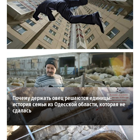
В одесском жилмассиве Радужном погиб 26-летний
мужчина: что известно
3
27-07-2026 в 13:47
ВИБОР РЕДАКЦИИ
Почему держать овец решаются единицы:
история семьи из Одесской области, которая не
сдалась