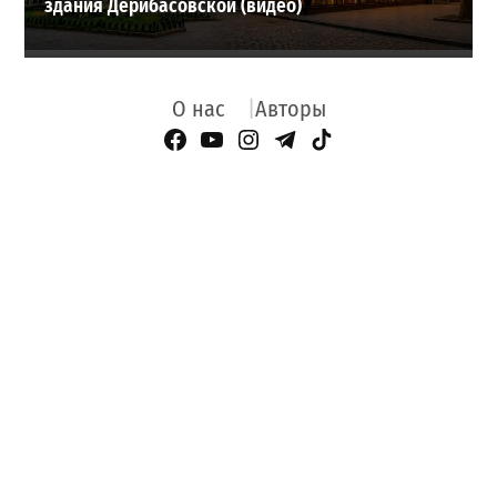
здания Дерибасовской (видео)
О нас
Авторы
Facebook Page
YouTube
Instagram
Telegram
TikTok