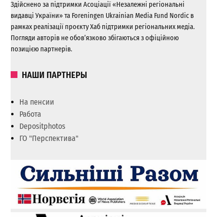
Здійснено за підтримки Асоціації «Незалежні регіональні
видавці України» та Foreningen Ukrainian Media Fund Nordic в
рамках реалізації проєкту Хаб підтримки регіональних медіа.
Погляди авторів не обов’язково збігаються з офіційною
позицією партнерів.
НАШИ ПАРТНЕРЫ
На пенсии
Работа
Depositphotos
ГО "Перспектива"