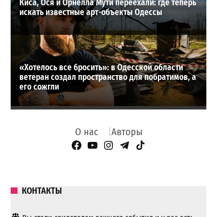
Киса, Ося и Орнелла Мути переехали: где теперь
искать известные арт-объекты Одессы
«Хотелось все бросить»: в Одесской области
ветеран создал пространство для побратимов, а
его сожгли
О нас
Авторы
Facebook Page
YouTube
Instagram
Telegram
TikTok
КОНТАКТЫ