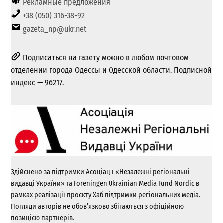
Рекламные предложения
+38 (050) 316-38-92
gazeta_np@ukr.net
Подписаться на газету можно в любом почтовом
отделении города Одессы и Одесской области. Подписной
индекс — 96217.
Здійснено за підтримки Асоціації «Незалежні регіональні
видавці України» та Foreningen Ukrainian Media Fund Nordic в
рамках реалізації проєкту Хаб підтримки регіональних медіа.
Погляди авторів не обов’язково збігаються з офіційною
позицією партнерів.